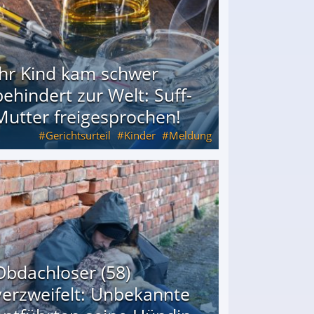
Ihr Kind kam schwer
behindert zur Welt: Suff-
Mutter freigesprochen!
Gerichtsurteil
Kinder
Meldung
Mutter freigesprochen!
Obdachloser (58)
verzweifelt: Unbekannte