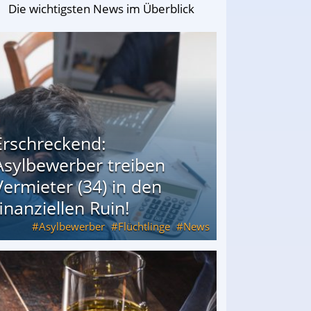
Die wichtigsten News im Überblick
Erschreckend:
Asylbewerber treiben
Vermieter (34) in den
finanziellen Ruin!
Asylbewerber
Flüchtlinge
News
34) in den finanziellen Ruin!