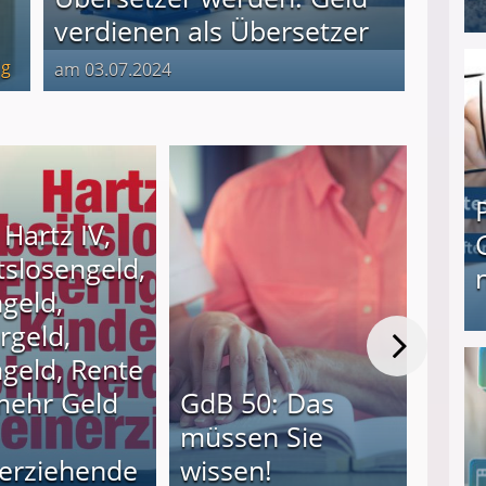
verdienen als Übersetzer
I❶I Schnell Geld verdienen: 20 seriöse Möglich
lg
am 03.07.2024
Hartz IV,
tslosengeld,
ngeld,
rgeld,
Produkttester werden und Geld verdienen ↻ Tä
geld, Rente
Mini
mehr Geld
GdB 50: Das
Zuh
müssen Sie
Das 
nerziehende
wissen!
bes