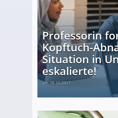
Professorin fo
Kopftuch-Abn
Situation in Un
eskalierte!
am 28.10.2017