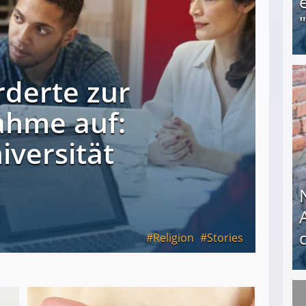
rderte zur
Obdachloser (58) verzweifelt: Unbekannte entf
ahme auf:
iversität
Religion
Stories
Nach öffentlichem Aufschrei: Hartz-IV-Bettler d