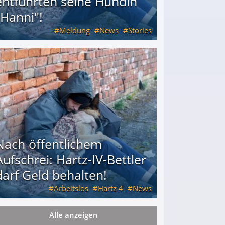
entführten seine Hündin
"Hanni"!
Meldung
News
Stories
ührten seine Hündin "Hanni"!
Nach öffentlichem
Aufschrei: Hartz-IV-Bettler
darf Geld behalten!
Arbeitslos
Hartz 4
News
Alle anzeigen
arf Geld behalten!