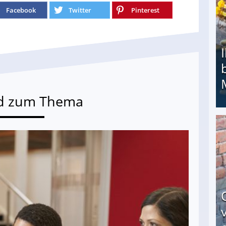
Facebook
Twitter
Pinterest
d zum Thema
Ihr Kind kam schwer behindert zur Welt: Suff-