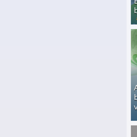
Bezahlte Umfragen - Die besten Anbieter
v
Arbeitslosengeld: Wofür bekommt man es und w