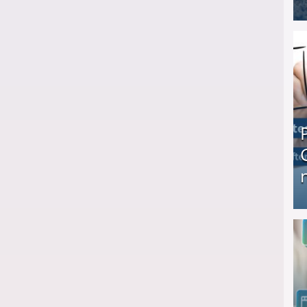
I❶I Schnell Geld verdienen: 20 seriöse Möglich
Produkttester werden und Geld verdienen ↻ Tä