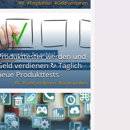
B
Empfohlen
Geld verdienen
keiten
Produkttester werden und
Geld verdienen ↻ Täglich
neue Produkttests
C
Geld verdienen
Gratisproben
glich neue Produkttests