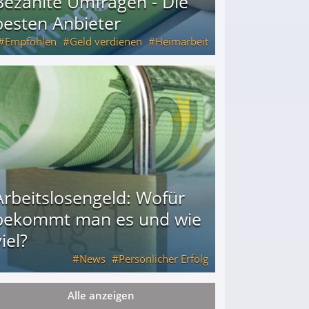
Bezahlte Umfragen - Die
besten Anbieter
Empfohlen
Geld verdienen
Heimarbeit
Arbeitslosengeld: Wofür
bekommt man es und wie
iel?
News
Persönlicher Erfolg
Alle anzeigen
ie viel?