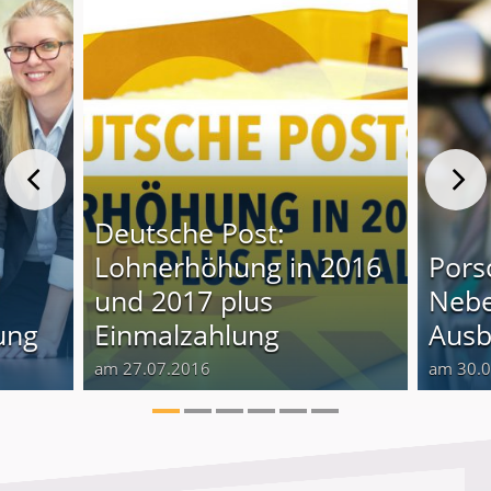
Deutsche Post:
Lohnerhöhung in 2016
Pors
und 2017 plus
Nebe
ung
Einmalzahlung
Ausb
am 27.07.2016
am 30.