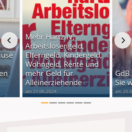
Mehr Hartz IV,
Arbeitslosengeld,
ause
Elterngeld, Kindergeld,
Wohngeld, Rente und
nen
mehr Geld für
GdB 
Alleinerziehende
Sie 
am 21.06.2024
am 20.