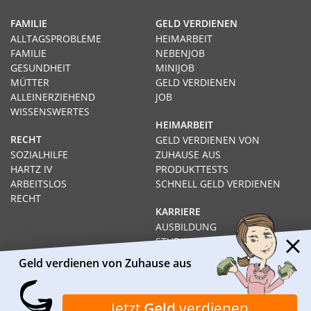
FAMILIE
GELD VERDIENEN
ALLTAGSPROBLEME
HEIMARBEIT
FAMILIE
NEBENJOB
GESUNDHEIT
MINIJOB
MÜTTER
GELD VERDIENEN
ALLEINERZIEHEND
JOB
WISSENSWERTES
HEIMARBEIT
RECHT
GELD VERDIENEN VON
SOZIALHILFE
ZUHAUSE AUS
HARTZ IV
PRODUKTTESTS
ARBEITSLOS
SCHNELL GELD VERDIENEN
RECHT
KARRIERE
AUSBILDUNG
STUDIUM
FERNSTUDIUM
Geld verdienen von Zuhause aus
GEHÄLTER
Impressum
Datenschutz
Kontakt
Über Heimarbeit.de
Jetzt
Geld
verdienen