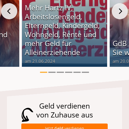
Mehr Hartz IV,
Arbeitslosengeld,
Elterngeld, Kindergeld,
und
Wohngeld, Rente und
o
mehr Geld für
GdB 
Alleinerziehende
Sie 
am 21.06.2024
am 20.
Geld verdienen
von Zuhause aus
Jetzt
Geld
verdienen