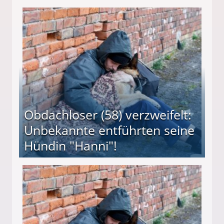
 Suff-Mutter freigesprochen!
Obdachloser (58) verzweifelt:
Unbekannte entführten seine
Hündin "Hanni"!
te entführten seine Hündin "Hanni"!