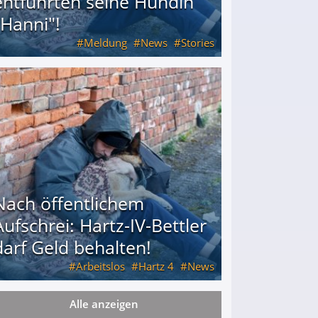
entführten seine Hündin
"Hanni"!
Meldung
News
Stories
ührten seine Hündin "Hanni"!
Nach öffentlichem
Aufschrei: Hartz-IV-Bettler
darf Geld behalten!
Arbeitslos
Hartz 4
News
Alle anzeigen
arf Geld behalten!