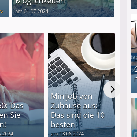
Möglichkeiten
s
am 01.07.2024
I❶I Schnell Geld verdienen: 20 seriöse Möglich
Von
Minijob von
Geld
Produkttester werden und Geld verdienen ↻ Tä
0: Das
Zuhause aus:
Das 
en Sie
Das sind die 10
bes
n!
besten
Mögl
6.2024
am 13.06.2024
am 24.