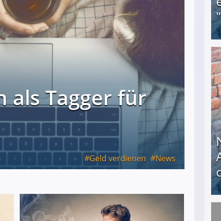
Obdachloser (58) verzweifelt: Unbekannte entf
 als Tagger für
Geld verdienen
News
Nach öffentlichem Aufschrei: Hartz-IV-Bettler d