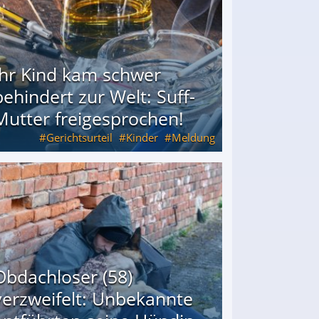
Ihr Kind kam schwer
behindert zur Welt: Suff-
Mutter freigesprochen!
Gerichtsurteil
Kinder
Meldung
Mutter freigesprochen!
Obdachloser (58)
verzweifelt: Unbekannte