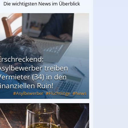
Die wichtigsten News im Überblick
Erschreckend:
Asylbewerber treiben
Vermieter (34) in den
finanziellen Ruin!
Asylbewerber
Flüchtlinge
News
34) in den finanziellen Ruin!