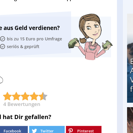
e aus Geld verdienen?
bis zu 15 Euro pro Umfrage
seriös & geprüft
4
Bewertungen
l hat Dir gefallen?
Erschreckend: Asylbewerber treiben Vermieter (
Facebook
Twitter
Pinterest