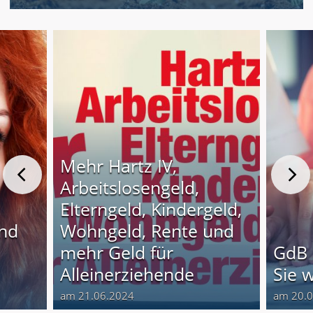
Mehr Hartz IV,
Arbeitslosengeld,
Elterngeld, Kindergeld,
und
Wohngeld, Rente und
o
mehr Geld für
GdB 
Alleinerziehende
Sie 
am 21.06.2024
am 20.