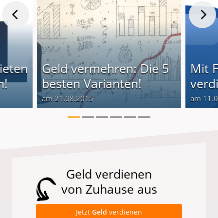
ieten
Geld vermehren: Die 5
Mit 
n!
besten Varianten!
verd
am 21.08.2015
am 11.
Geld verdienen
von Zuhause aus
Jetzt
Geld
verdienen