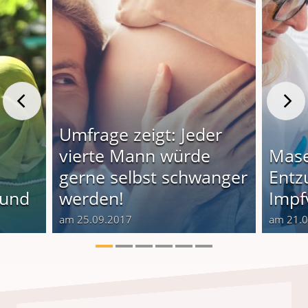
Umfrage zeigt: Jeder
vierte Mann würde
Mase
gerne selbst schwanger
Entz
rund
werden!
Impf
am 25.09.2017
am 21.