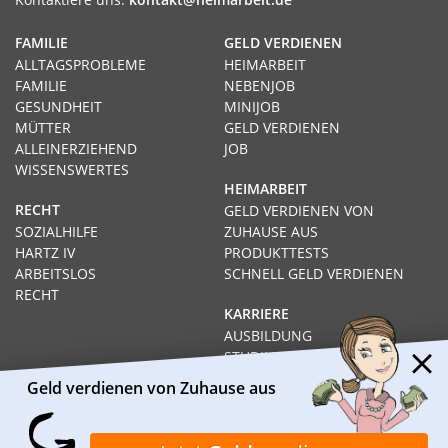
FAMILIE
GELD VERDIENEN
ALLTAGSPROBLEME
HEIMARBEIT
FAMILIE
NEBENJOB
GESUNDHEIT
MINIJOB
MÜTTER
GELD VERDIENEN
ALLEINERZIEHEND
JOB
WISSENSWERTES
HEIMARBEIT
RECHT
GELD VERDIENEN VON
SOZIALHILFE
ZUHAUSE AUS
HARTZ IV
PRODUKTTESTS
ARBEITSLOS
SCHNELL GELD VERDIENEN
RECHT
KARRIERE
AUSBILDUNG
STUDIUM
FERNSTUDIUM
Geld verdienen von Zuhause aus
GEHÄLTER
Impressum
Datenschutz
Kontakt
Über Heimarbeit.de