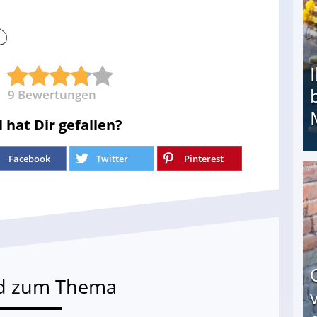
9
Bewertungen
l hat Dir gefallen?
Facebook
Twitter
Pinterest
Ihr Kind kam schwer behindert zur Welt: Suff-
d zum Thema