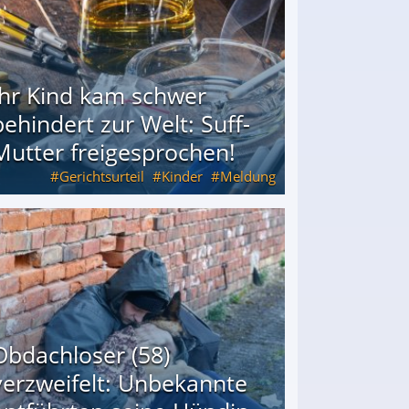
Ihr Kind kam schwer
behindert zur Welt: Suff-
Mutter freigesprochen!
Gerichtsurteil
Kinder
Meldung
Mutter freigesprochen!
Obdachloser (58)
verzweifelt: Unbekannte