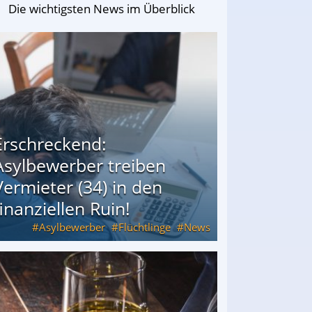
Die wichtigsten News im Überblick
Erschreckend:
Asylbewerber treiben
Vermieter (34) in den
finanziellen Ruin!
Asylbewerber
Flüchtlinge
News
34) in den finanziellen Ruin!