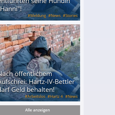
entführten seine Hündin
"Hanni"!
Meldung
News
Stories
ührten seine Hündin "Hanni"!
Nach öffentlichem
Aufschrei: Hartz-IV-Bettler
darf Geld behalten!
Arbeitslos
Hartz 4
News
Alle anzeigen
arf Geld behalten!