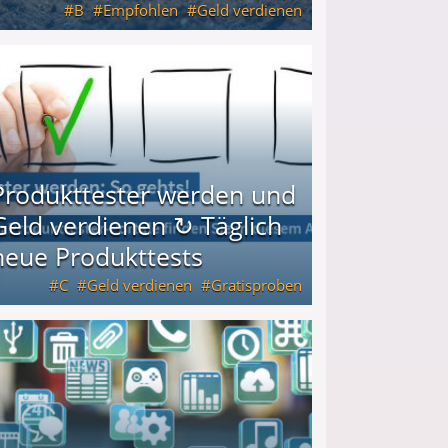
B
Empfohlen
Geld verdienen
keiten
Produkttester werden und
Geld verdienen ↻ Täglich
neue Produkttests
C
Geld verdienen
Gratisproben
glich neue Produkttests