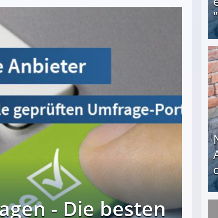
Obdachloser (58) verzweifelt: Unbekannte entf
agen - Die besten
Nach öffentlichem Aufschrei: Hartz-IV-Bettler d