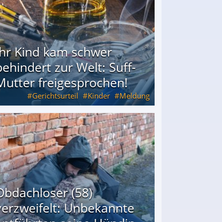
Ihr Kind kam schwer
behindert zur Welt: Suff-
Mutter freigesprochen!
Gerichtsurteil
Kinder
Meldung
Mutter freigesprochen!
Obdachloser (58)
verzweifelt: Unbekannte