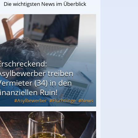
Die wichtigsten News im Überblick
Erschreckend:
Asylbewerber treiben
Vermieter (34) in den
finanziellen Ruin!
Asylbewerber
Flüchtlinge
News
34) in den finanziellen Ruin!