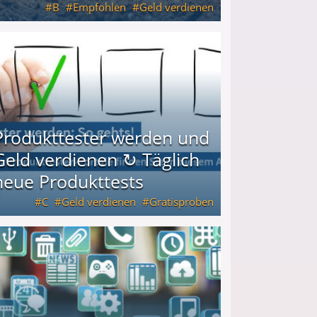
B
Empfohlen
Geld verdienen
keiten
Produkttester werden und
Geld verdienen ↻ Täglich
neue Produkttests
C
Geld verdienen
Gratisproben
glich neue Produkttests