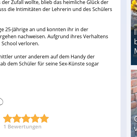
der Zufall wollte, blieb das heimliche Glück der
ss die Intimitäten der Lehrerin und des Schülers
ge 25-Jährige an und konnten ihr in der
ergehen nachweisen. Aufgrund ihres Verhaltens
h School verloren.
mittler unter anderem auf dem Handy der
gab dem Schüler für seine Sex-Künste sogar
Ihr Kind kam schwer behindert zur Welt: Suff-
1
Bewertungen