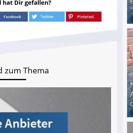
l hat Dir gefallen?
Facebook
Twitter
Pinterest
Obdachloser (58) verzweifelt: Unbekannte entf
d zum Thema
Nach öffentlichem Aufschrei: Hartz-IV-Bettler d