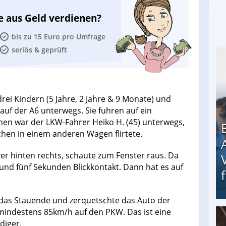
e aus Geld verdienen?
bis zu 15 Euro pro Umfrage
seriös & geprüft
rei Kindern (5 Jahre, 2 Jahre & 9 Monate) und
auf der A6 unterwegs. Sie fuhren auf ein
nen war der LKW-Fahrer Heiko H. (45) unterwegs,
chen in einem anderen Wagen flirtete.
tzer hinten rechts, schaute zum Fenster raus. Da
und fünf Sekunden Blickkontakt. Dann hat es auf
 das Stauende und zerquetschte das Auto der
 mindestens 85km/h auf den PKW. Das ist eine
diger.
Erschreckend: Asylbewerber treiben Vermieter (