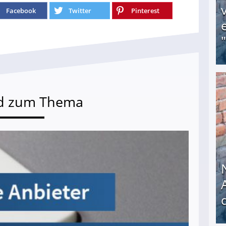
Facebook
Twitter
Pinterest
Obdachloser (58) verzweifelt: Unbekannte entf
d zum Thema