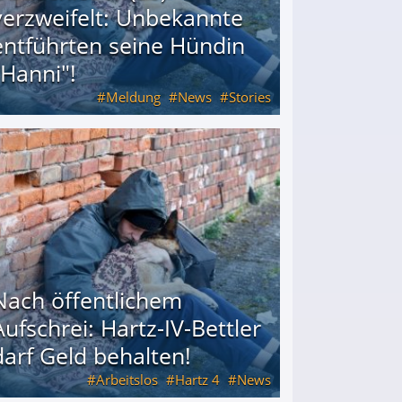
verzweifelt: Unbekannte
entführten seine Hündin
"Hanni"!
Meldung
News
Stories
ührten seine Hündin "Hanni"!
Nach öffentlichem
Aufschrei: Hartz-IV-Bettler
darf Geld behalten!
Arbeitslos
Hartz 4
News