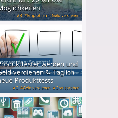
Möglichkeiten
B
Empfohlen
Geld verdienen
keiten
Produkttester werden und
Geld verdienen ↻ Täglich
neue Produkttests
C
Geld verdienen
Gratisproben
glich neue Produkttests