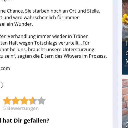
ine Chance. Sie starben noch an Ort und Stelle.
zt und wird wahrscheinlich für immer
 sei ein Wunder.
ten Verhandlung immer wieder in Tränen
en Haft wegen Totschlags verurteilt. „Für
ohnt bei uns, braucht unsere Unterstürzung.
 zu sein“, sagten die Eltern des Witwers im Prozess.
a.com
Ihr Kind kam schwer behindert zur Welt: Suff-
5
Bewertungen
l hat Dir gefallen?