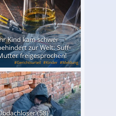
Ihr Kind kam schwer
behindert zur Welt: Suff-
Mutter freigesprochen!
Gerichtsurteil
Kinder
Meldung
Mutter freigesprochen!
Obdachloser (58)