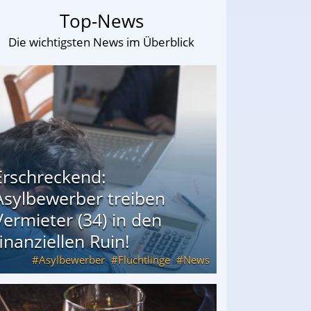
Top-News
Die wichtigsten News im Überblick
Erschreckend:
Asylbewerber treiben
Vermieter (34) in den
finanziellen Ruin!
Asylbewerber
Flüchtlinge
News
34) in den finanziellen Ruin!