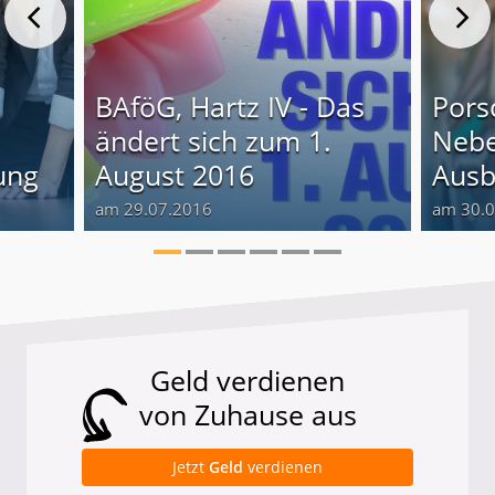
BAföG, Hartz IV - Das
Pors
ändert sich zum 1.
Nebe
ung
August 2016
Ausb
am 29.07.2016
am 30.
Geld verdienen
von Zuhause aus
Jetzt
Geld
verdienen