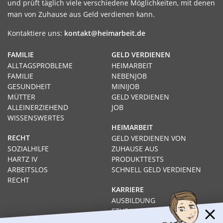
und prüft täglich viele verschiedene Möglichkeiten, mit denen
man von Zuhause aus Geld verdienen kann.
Kontaktiere uns:
kontakt@heimarbeit.de
FAMILIE
GELD VERDIENEN
ALLTAGSPROBLEME
HEIMARBEIT
FAMILIE
NEBENJOB
GESUNDHEIT
MINIJOB
MÜTTER
GELD VERDIENEN
ALLEINERZIEHEND
JOB
WISSENSWERTES
HEIMARBEIT
RECHT
GELD VERDIENEN VON
SOZIALHILFE
ZUHAUSE AUS
HARTZ IV
PRODUKTTESTS
ARBEITSLOS
SCHNELL GELD VERDIENEN
RECHT
KARRIERE
AUSBILDUNG
STUDIUM
FERNSTUDIUM