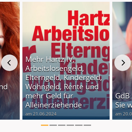
Mehr Hartz IV,
Arbeitslosengeld,
Elterngeld, Kindergeld,
und
Wohngeld, Rente und
o
mehr Geld für
GdB 
Alleinerziehende
Sie 
am 21.06.2024
am 20.