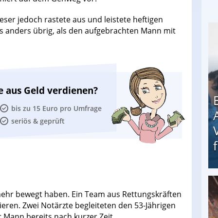
er jedoch rastete aus und leistete heftigen
hts anders übrig, als den aufgebrachten Mann mit
e aus Geld verdienen?
bis zu 15 Euro pro Umfrage
seriös & geprüft
Erschreckend: Asylbewerber treiben Vermieter (
t mehr bewegt haben. Ein Team aus Rettungskräften
ieren. Zwei Notärzte begleiteten den 53-Jährigen
 Mann bereits nach kurzer Zeit.