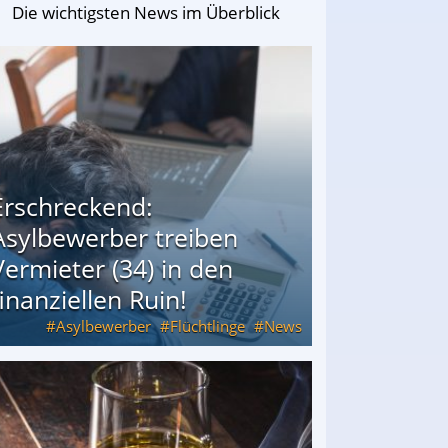
Die wichtigsten News im Überblick
Erschreckend:
Asylbewerber treiben
Vermieter (34) in den
finanziellen Ruin!
Asylbewerber
Flüchtlinge
News
34) in den finanziellen Ruin!