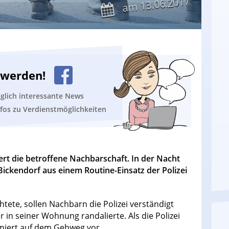
13.06.2017
am
n werden!
äglich interessante News
nfos zu Verdienstmöglichkeiten
hert die betroffene Nachbarschaft. In der Nacht
ickendorf aus einem Routine-Einsatz der Polizei
tete, sollen Nachbarn die Polizei verständigt
er in seiner Wohnung randalierte. Als die Polizei
hmiert auf dem Gehweg vor.