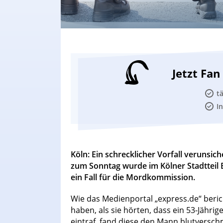
Jetzt Fa
t
I
Köln: Ein schrecklicher Vorfall verunsic
zum Sonntag wurde im Kölner Stadtteil B
ein Fall für die Mordkommission.
Wie das Medienportal „express.de“ berich
haben, als sie hörten, dass ein 53-Jährig
eintraf, fand diese den Mann blutversc