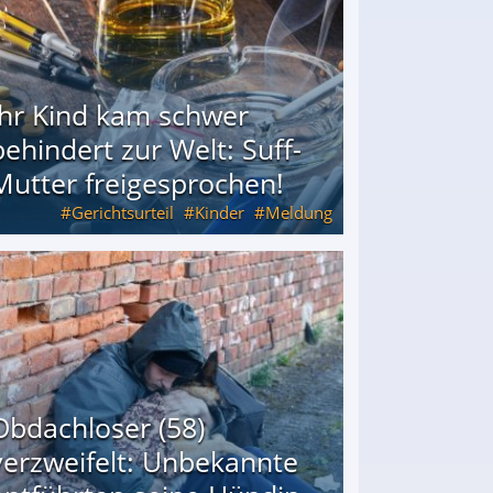
Ihr Kind kam schwer
behindert zur Welt: Suff-
Mutter freigesprochen!
Gerichtsurteil
Kinder
Meldung
Mutter freigesprochen!
Obdachloser (58)
verzweifelt: Unbekannte