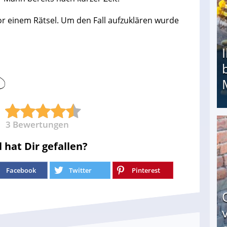
or einem Rätsel. Um den Fall aufzuklären wurde
3
Bewertungen
Ihr Kind kam schwer behindert zur Welt: Suff-
l hat Dir gefallen?
Facebook
Twitter
Pinterest