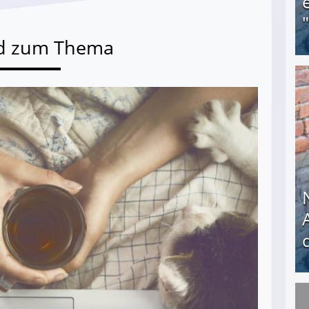
d zum Thema
Obdachloser (58) verzweifelt: Unbekannte entf
Nach öffentlichem Aufschrei: Hartz-IV-Bettler d