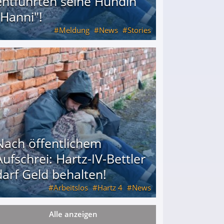
entführten seine Hündin
"Hanni"!
Meldung
News
Stories
ührten seine Hündin "Hanni"!
Nach öffentlichem
Aufschrei: Hartz-IV-Bettler
darf Geld behalten!
Arbeitslos
Hartz 4
News
Alle anzeigen
arf Geld behalten!