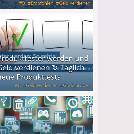
B
Empfohlen
Geld verdienen
keiten
Produkttester werden und
Geld verdienen ↻ Täglich
neue Produkttests
C
Geld verdienen
Gratisproben
glich neue Produkttests