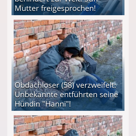
Mutter freigesprochen!
 Suff-Mutter freigesprochen!
Obdachloser (58) verzweifelt:
Unbekannte entführten seine
Hündin "Hanni"!
te entführten seine Hündin "Hanni"!