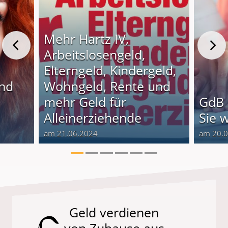
Mehr Hartz IV,
Arbeitslosengeld,
Elterngeld, Kindergeld,
und
Wohngeld, Rente und
o
mehr Geld für
GdB 
Alleinerziehende
Sie 
am 21.06.2024
am 20.
Geld verdienen
von Zuhause aus