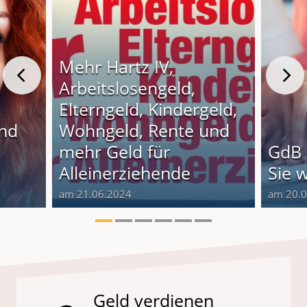
Mehr Hartz IV,
Arbeitslosengeld,
Elterngeld, Kindergeld,
und
Wohngeld, Rente und
o
mehr Geld für
GdB 
Alleinerziehende
Sie 
am 21.06.2024
am 20.
Geld verdienen