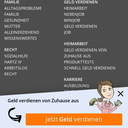
FAMILIE
GELD VERDIENEN
ALLTAGSPROBLEME
HEIMARBEIT
FAMILIE
NEBENJOB
GESUNDHEIT
MINIJOB
MÜTTER
GELD VERDIENEN
ALLEINERZIEHEND
JOB
WISSENSWERTES
HEIMARBEIT
RECHT
GELD VERDIENEN VON
SOZIALHILFE
ZUHAUSE AUS
HARTZ IV
PRODUKTTESTS
ARBEITSLOS
SCHNELL GELD VERDIENEN
RECHT
KARRIERE
AUSBILDUNG
STUDIUM
FERNSTUDIUM
Geld verdienen von Zuhause aus
GEHÄLTER
Impressum
Datenschutz
Kontakt
Über Heimarbeit.de
Jetzt
Geld
verdienen
© 2026
I❶I Heimarbeit.de