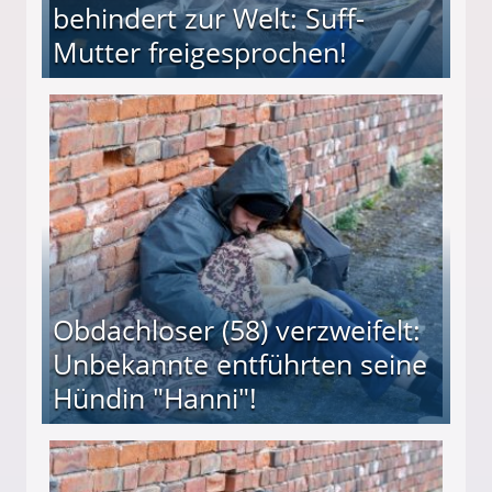
behindert zur Welt: Suff-
Mutter freigesprochen!
 Suff-Mutter freigesprochen!
Obdachloser (58) verzweifelt:
Unbekannte entführten seine
Hündin "Hanni"!
te entführten seine Hündin "Hanni"!