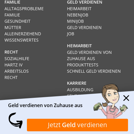
FAMILIE
GELD VERDIENEN
ALLTAGSPROBLEME
HEIMARBEIT
FAMILIE
NEBENJOB
GESUNDHEIT
MINIJOB
MÜTTER
GELD VERDIENEN
ALLEINERZIEHEND
JOB
WISSENSWERTES
HEIMARBEIT
RECHT
GELD VERDIENEN VON
SOZIALHILFE
ZUHAUSE AUS
HARTZ IV
PRODUKTTESTS
ARBEITSLOS
SCHNELL GELD VERDIENEN
RECHT
KARRIERE
AUSBILDUNG
STUDIUM
FERNSTUDIUM
Geld verdienen von Zuhause aus
GEHÄLTER
Impressum
Datenschutz
Kontakt
Über Heimarbeit.de
Jetzt
Geld
verdienen
© 2026
I❶I Heimarbeit.de