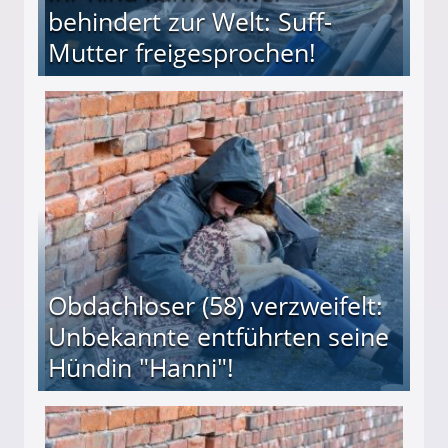
behindert zur Welt: Suff-
Mutter freigesprochen!
 Suff-Mutter freigesprochen!
Obdachloser (58) verzweifelt:
Unbekannte entführten seine
Hündin "Hanni"!
te entführten seine Hündin "Hanni"!