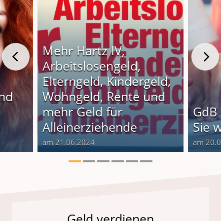
Mehr Hartz IV,
Arbeitslosengeld,
Elterngeld, Kindergeld,
und
Wohngeld, Rente und
o
mehr Geld für
GdB 
Alleinerziehende
Sie 
am 21.06.2024
am 20.
Geld verdienen