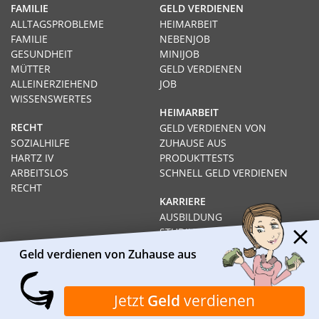
FAMILIE
GELD VERDIENEN
ALLTAGSPROBLEME
HEIMARBEIT
FAMILIE
NEBENJOB
GESUNDHEIT
MINIJOB
MÜTTER
GELD VERDIENEN
ALLEINERZIEHEND
JOB
WISSENSWERTES
HEIMARBEIT
RECHT
GELD VERDIENEN VON
SOZIALHILFE
ZUHAUSE AUS
HARTZ IV
PRODUKTTESTS
ARBEITSLOS
SCHNELL GELD VERDIENEN
RECHT
KARRIERE
AUSBILDUNG
STUDIUM
FERNSTUDIUM
Geld verdienen von Zuhause aus
GEHÄLTER
Impressum
Datenschutz
Kontakt
Über Heimarbeit.de
Jetzt
Geld
verdienen
© 2026
I❶I Heimarbeit.de