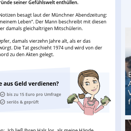
ründe seiner Gefühlswelt enthüllen.
 Notizen besagt laut der Münchner Abendzeitung:
in meinem Leben“. Der Mann beschreibt mit diesen
 damals gleichaltrigen Mitschülerin.
Opfer, damals vierzehn Jahre alt, als er das
rgt. Die Tat geschieht 1974 und wird von der
ord zu den Akten gelegt.
e aus Geld verdienen?
bis zu 15 Euro pro Umfrage
seriös & geprüft
Erschreckend: Asylbewerber treiben Vermieter (
n: „Ich ließ Ihren Hals los, als meine Hände