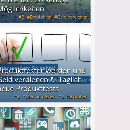
Möglichkeiten
B
Empfohlen
Geld verdienen
keiten
Produkttester werden und
Geld verdienen ↻ Täglich
neue Produkttests
C
Geld verdienen
Gratisproben
glich neue Produkttests