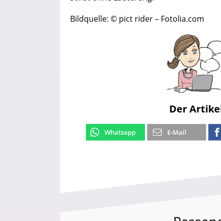
Bildquelle: © pict rider – Fotolia.com
Der Artike
Whatsapp
E-Mail