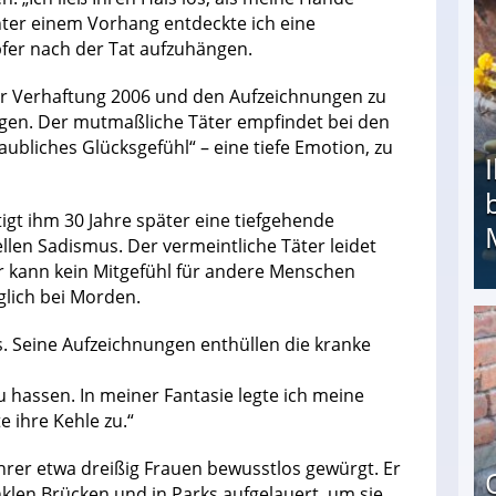
nter einem Vorhang entdeckte ich eine
pfer nach der Tat aufzuhängen.
er Verhaftung 2006 und den Aufzeichnungen zu
agen. Der mutmaßliche Täter empfindet bei den
ubliches Glücksgefühl“ – eine tiefe Emotion, zu
gt ihm 30 Jahre später eine tiefgehende
llen Sadismus. Der vermeintliche Täter leidet
r kann kein Mitgefühl für andere Menschen
glich bei Morden.
Ihr Kind kam schwer behindert zur Welt: Suff-
. Seine Aufzeichnungen enthüllen die kranke
zu hassen. In meiner Fantasie legte ich meine
 ihre Kehle zu.“
hrer etwa dreißig Frauen bewusstlos gewürgt. Er
en Brücken und in Parks aufgelauert, um sie