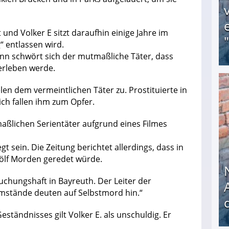
 und Volker E sitzt daraufhin einige Jahre im
“ entlassen wird.
ann schwört sich der mutmaßliche Täter, dass
erleben werde.
len dem vermeintlichen Täter zu. Prostituierte in
Obdachloser (58) verzweifelt: Unbekannte entf
ich fallen ihm zum Opfer.
aßlichen Serientäter aufgrund eines Filmes
t sein. Die Zeitung berichtet allerdings, dass in
wölf Morden geredet würde.
rsuchungshaft in Bayreuth. Der Leiter der
Umstände deuten auf Selbstmord hin.“
ständnisses gilt Volker E. als unschuldig. Er