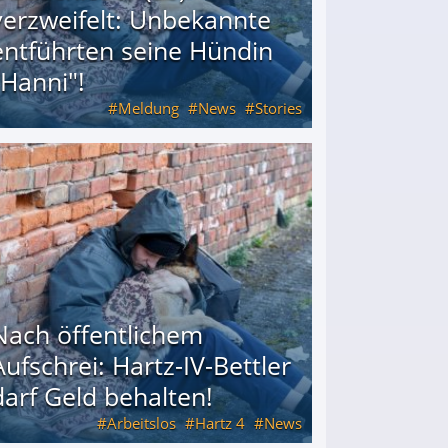
verzweifelt: Unbekannte
entführten seine Hündin
"Hanni"!
Meldung
News
Stories
ührten seine Hündin "Hanni"!
Nach öffentlichem
Aufschrei: Hartz-IV-Bettler
darf Geld behalten!
Arbeitslos
Hartz 4
News