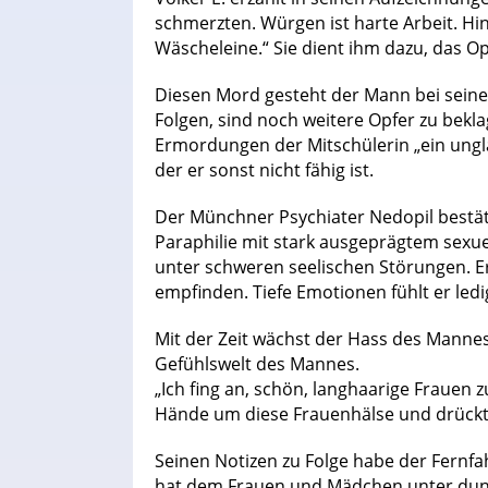
schmerzten. Würgen ist harte Arbeit. Hi
Wäscheleine.“ Sie dient ihm dazu, das O
Diesen Mord gesteht der Mann bei sein
Folgen, sind noch weitere Opfer zu bekl
Ermordungen der Mitschülerin „ein ungla
der er sonst nicht fähig ist.
Der Münchner Psychiater Nedopil bestäti
Paraphilie mit stark ausgeprägtem sexue
unter schweren seelischen Störungen. E
empfinden. Tiefe Emotionen fühlt er ledi
Mit der Zeit wächst der Hass des Mannes
Gefühlswelt des Mannes.
„Ich fing an, schön, langhaarige Frauen 
Hände um diese Frauenhälse und drückte
Seinen Notizen zu Folge habe der Fernfa
hat dem Frauen und Mädchen unter dunkl