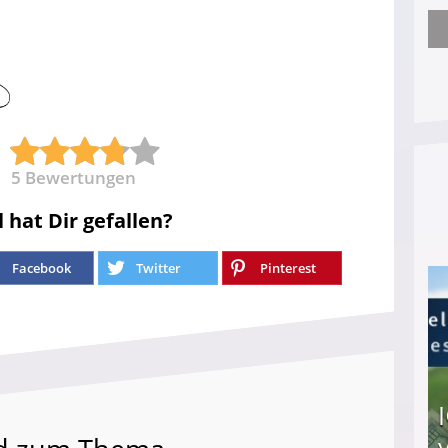
Nach öffentlichem Aufschrei: Hartz-IV-Bettler d
5
Bewertungen
l hat Dir gefallen?
Facebook
Twitter
Pinterest