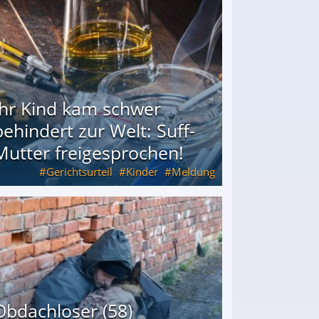
Ihr Kind kam schwer
behindert zur Welt: Suff-
Mutter freigesprochen!
Gerichtsurteil
Kinder
Meldung
Mutter freigesprochen!
Obdachloser (58)