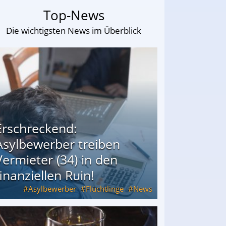
Top-News
Die wichtigsten News im Überblick
Erschreckend:
Asylbewerber treiben
Vermieter (34) in den
finanziellen Ruin!
Asylbewerber
Flüchtlinge
News
34) in den finanziellen Ruin!