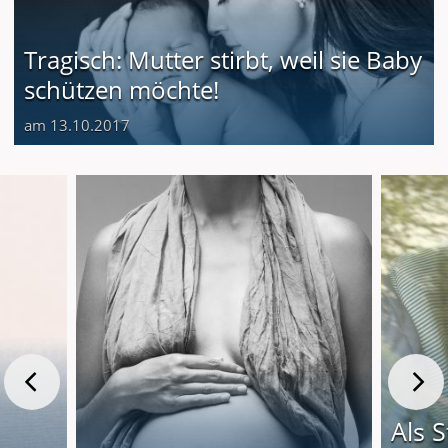
Tragisch: Mutter stirbt, weil sie Baby
schützen möchte!
am 13.10.2017
Als S