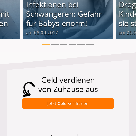
Infektionen bei
Drog
mit
Schwangeren: Gefahr
Kinde
len
für Babys enorm!
sie s
am 08.09.2017
am 25.
Geld verdienen
von Zuhause aus
Jetzt
Geld
verdienen