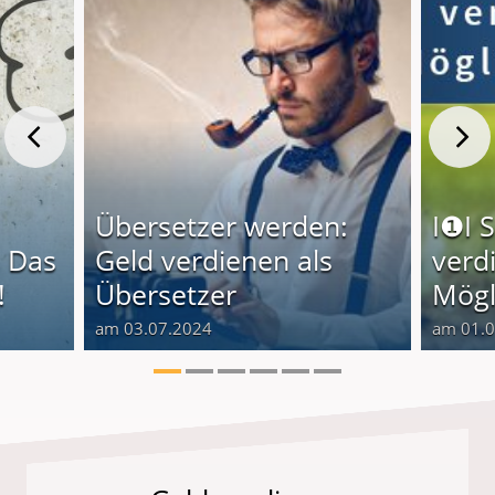
Übersetzer werden:
I❶I 
 Das
Geld verdienen als
verd
!
Übersetzer
Mögl
am 03.07.2024
am 01.