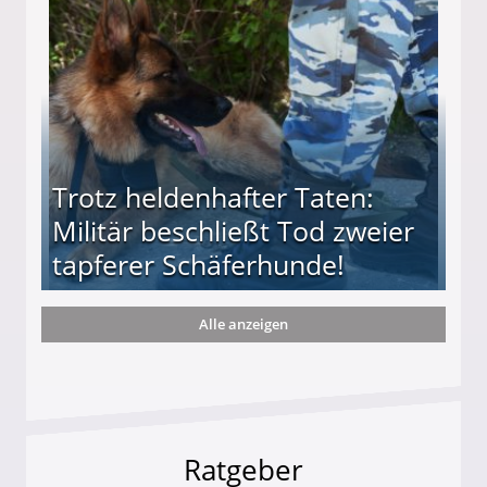
ttler darf Geld behalten!
Trotz heldenhafter Taten:
Militär beschließt Tod zweier
tapferer Schäferhunde!
Alle anzeigen
ießt Tod zweier tapferer Schäferhunde!
Ratgeber