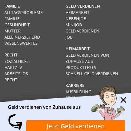
FAMILIE
GELD VERDIENEN
ALLTAGSPROBLEME
HEIMARBEIT
FAMILIE
NEBENJOB
GESUNDHEIT
MINIJOB
MÜTTER
GELD VERDIENEN
ALLEINERZIEHEND
JOB
WISSENSWERTES
HEIMARBEIT
RECHT
GELD VERDIENEN VON
SOZIALHILFE
ZUHAUSE AUS
HARTZ IV
PRODUKTTESTS
ARBEITSLOS
SCHNELL GELD VERDIENEN
RECHT
KARRIERE
AUSBILDUNG
STUDIUM
FERNSTUDIUM
Geld verdienen von Zuhause aus
GEHÄLTER
Impressum
Datenschutz
Kontakt
Über Heimarbeit.de
Jetzt
Geld
verdienen