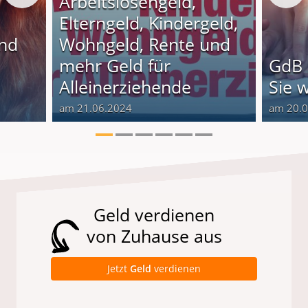
Arbeitslosengeld,
Elterngeld, Kindergeld,
und
Wohngeld, Rente und
o
mehr Geld für
GdB 
Alleinerziehende
Sie 
am 21.06.2024
am 20.
Geld verdienen
von Zuhause aus
Jetzt
Geld
verdienen