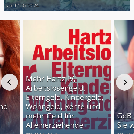
am 01.07.2024
Mehr Hartz IV,
Arbeitslosengeld,
Elterngeld, Kindergeld,
und
Wohngeld, Rente und
o
mehr Geld für
GdB 
Alleinerziehende
Sie 
am 21.06.2024
am 20.