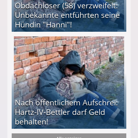
Obdachloser (58) verzweifelt:
Unbekannte entführten seine
Hündin "Hanni"!
te entführten seine Hündin "Hanni"!
Nach öffentlichem Aufschrei:
Hartz-IV-Bettler darf Geld
behalten!