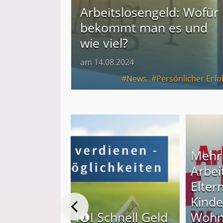
Arbeitslosengeld: Wofür
bekommt man es und
wie viel?
am 14.08.2024
News
Persönlicher Erfo
Mehr 
Arbei
Elter
uhause aus
Kinde
erdienen:
I❶I Schnell Geld
Wohn