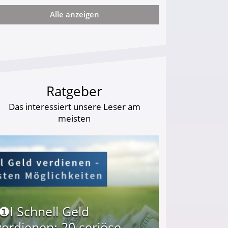
Alle anzeigen
od zweier tapferer Schäferhunde!
Ratgeber
Das interessiert unsere Leser am
meisten
I❶I Schnell Geld
verdienen: 20 seriöse