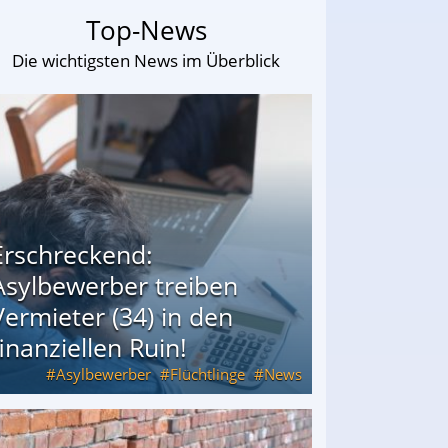
Top-News
Die wichtigsten News im Überblick
Erschreckend:
Asylbewerber treiben
Vermieter (34) in den
finanziellen Ruin!
Asylbewerber
Flüchtlinge
News
34) in den finanziellen Ruin!