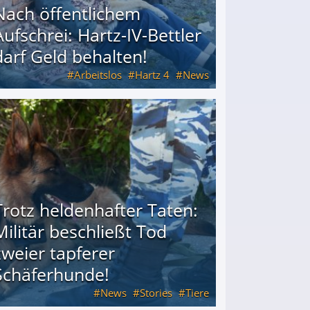
Nach öffentlichem
Aufschrei: Hartz-IV-Bettler
darf Geld behalten!
Arbeitslos
Hartz 4
News
arf Geld behalten!
Trotz heldenhafter Taten:
Militär beschließt Tod
zweier tapferer
Schäferhunde!
News
Stories
Tiere