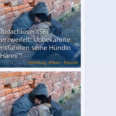
Obdachloser (58)
verzweifelt: Unbekannte
entführten seine Hündin
"Hanni"!
Meldung
News
Stories
ührten seine Hündin "Hanni"!