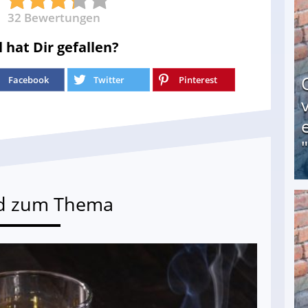
32
Bewertungen
l hat Dir gefallen?
Facebook
Twitter
Pinterest
d zum Thema
Obdachloser (58) verzweifelt: Unbekannte entf