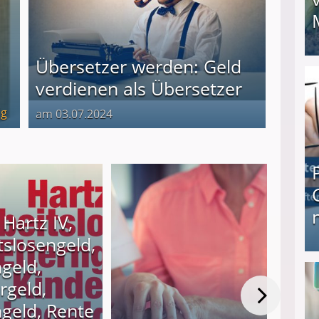
Übersetzer werden: Geld
I❶I Schnell Geld verdienen: 20 seriöse Möglich
verdienen als Übersetzer
lg
am 03.07.2024
Hartz IV,
tslosengeld,
ngeld,
Produkttester werden und Geld verdienen ↻ Tä
rgeld,
geld, Rente
Mini