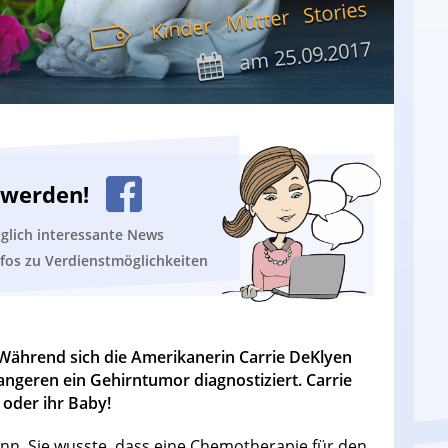
Stories
Mütter
Kinder
25.09.2017
am
n werden!
äglich interessante News
nfos zu Verdienstmöglichkeiten
ährend sich die Amerikanerin Carrie DeKlyen
angeren ein Gehirntumor diagnostiziert. Carrie
 oder ihr Baby!
ann. Sie wusste, dass eine Chemotherapie für den