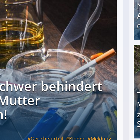
Nach öffentlichem Aufschrei: Hartz-IV-Bettler d
schwer behindert
-Mutter
n!
Gerichtsurteil
Kinder
Meldung