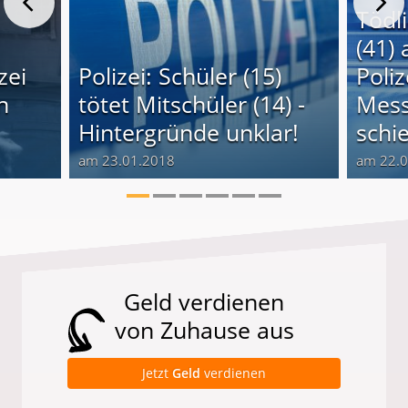
Tödl
(41) 
zei
Polizei: Schüler (15)
Poli
n
tötet Mitschüler (14) -
Mess
Hintergründe unklar!
schi
am 23.01.2018
am 22.
Geld verdienen
von Zuhause aus
Jetzt
Geld
verdienen