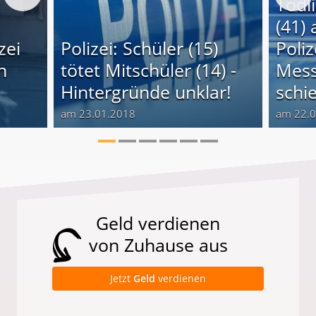
Tödl
(41) 
zei
Polizei: Schüler (15)
Poli
n
tötet Mitschüler (14) -
Mess
Hintergründe unklar!
schi
am 23.01.2018
am 22.
Geld verdienen
von Zuhause aus
Jetzt
Geld
verdienen