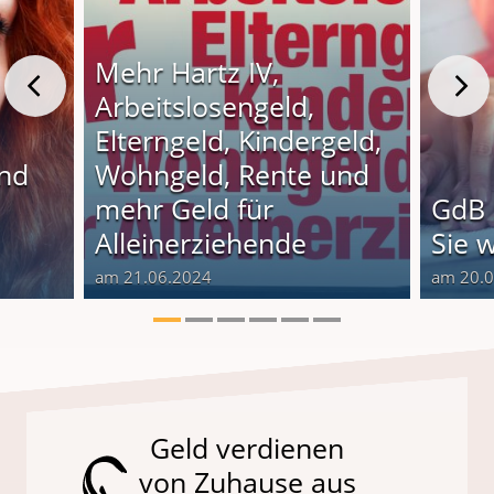
Mehr Hartz IV,
Arbeitslosengeld,
Elterngeld, Kindergeld,
und
Wohngeld, Rente und
o
mehr Geld für
GdB 
Alleinerziehende
Sie 
am 21.06.2024
am 20.
Geld verdienen
von Zuhause aus