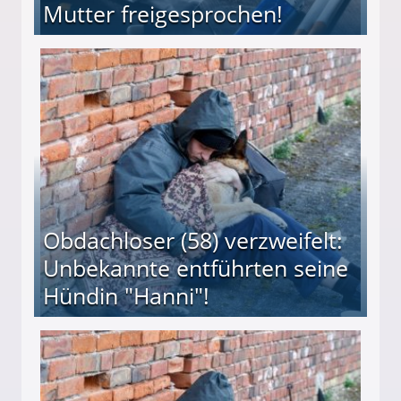
Mutter freigesprochen!
 Suff-Mutter freigesprochen!
Obdachloser (58) verzweifelt:
Unbekannte entführten seine
Hündin "Hanni"!
te entführten seine Hündin "Hanni"!