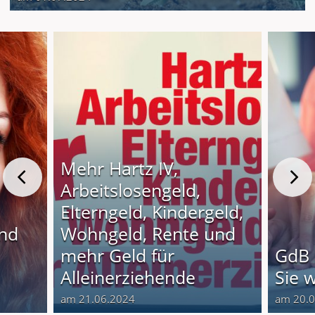
Mehr Hartz IV,
Arbeitslosengeld,
Elterngeld, Kindergeld,
und
Wohngeld, Rente und
o
mehr Geld für
GdB 
Alleinerziehende
Sie 
am 21.06.2024
am 20.