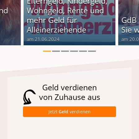
Elterngeld, Kindergeld,
und
Wohngeld, Rente und
o
mehr Geld für
GdB 
Alleinerziehende
Sie 
am 21.06.2024
am 20.
Geld verdienen
von Zuhause aus
Jetzt
Geld
verdienen