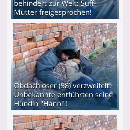
behindert zur Welt: Suff-
Mutter freigesprochen!
 Suff-Mutter freigesprochen!
Obdachloser (58) verzweifelt:
Unbekannte entführten seine
Hündin "Hanni"!
te entführten seine Hündin "Hanni"!