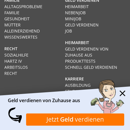
FAMILIE
GELD VERDIENEN
ALLTAGSPROBLEME
HEIMARBEIT
FAMILIE
NEBENJOB
GESUNDHEIT
MINIJOB
MÜTTER
GELD VERDIENEN
ALLEINERZIEHEND
JOB
WISSENSWERTES
HEIMARBEIT
RECHT
GELD VERDIENEN VON
SOZIALHILFE
ZUHAUSE AUS
HARTZ IV
PRODUKTTESTS
ARBEITSLOS
SCHNELL GELD VERDIENEN
RECHT
KARRIERE
AUSBILDUNG
STUDIUM
FERNSTUDIUM
Geld verdienen von Zuhause aus
GEHÄLTER
Impressum
Datenschutz
Kontakt
Über Heimarbeit.de
Jetzt
Geld
verdienen
© 2026
I❶I Heimarbeit.de