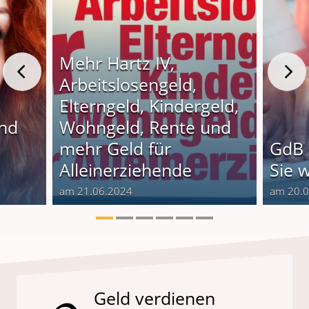
Mehr Hartz IV,
Arbeitslosengeld,
Elterngeld, Kindergeld,
und
Wohngeld, Rente und
o
mehr Geld für
GdB 
Alleinerziehende
Sie 
am 21.06.2024
am 20.
Geld verdienen