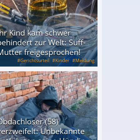
Ihr Kind kam schwer
behindert zur Welt: Suff-
Mutter freigesprochen!
Gerichtsurteil
Kinder
Meldung
Mutter freigesprochen!
Obdachloser (58)
verzweifelt: Unbekannte