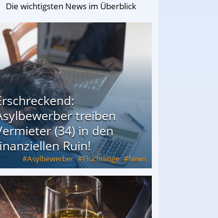
Die wichtigsten News im Überblick
Erschreckend:
Asylbewerber treiben
Vermieter (34) in den
finanziellen Ruin!
Asylbewerber
Flüchtlinge
News
34) in den finanziellen Ruin!