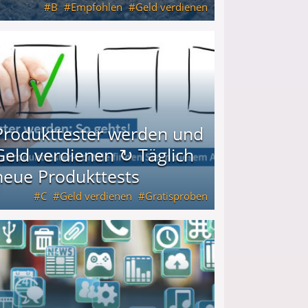
B
Empfohlen
Geld verdienen
keiten
Produkttester werden und
Geld verdienen ↻ Täglich
neue Produkttests
C
Geld verdienen
Gratisproben
glich neue Produkttests