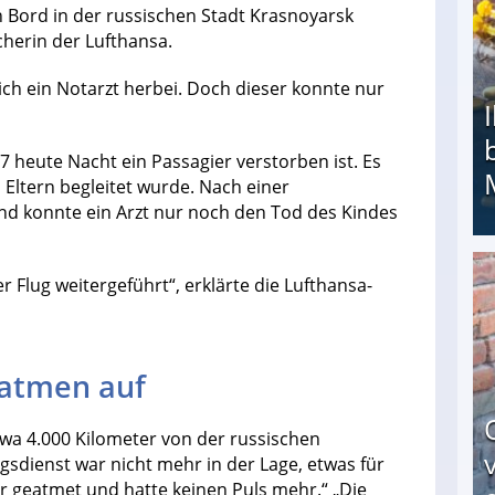
 Bord in der russischen Stadt Krasnoyarsk
cherin der Lufthansa.
lich ein Notarzt herbei. Doch dieser konnte nur
7 heute Nacht ein Passagier verstorben ist. Es
 Eltern begleitet wurde. Nach einer
d konnte ein Arzt nur noch den Tod des Kindes
 Flug weitergeführt“, erklärte die Lufthansa-
Ihr Kind kam schwer behindert zur Welt: Suff-
 atmen auf
Etwa 4.000 Kilometer von der russischen
sdienst war nicht mehr in der Lage, etwas für
hr geatmet und hatte keinen Puls mehr.“ „Die