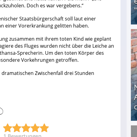
rückzuholen. Doch es war vergebens.“
nischer Staatsbürgerschaft soll laut einer
an einer Vorerkrankung gelitten haben.
dung zusammen mit ihrem toten Kind wie geplant
Obdachloser (58) verzweifelt: Unbekannte entf
giere des Fluges wurden nicht über die Leiche an
Lufthansa-Sprecherin. Um den toten Körper des
esondere Vorkehrungen getroffen.
 dramatischen Zwischenfall drei Stunden
1
Bewertungen
Nach öffentlichem Aufschrei: Hartz-IV-Bettler d