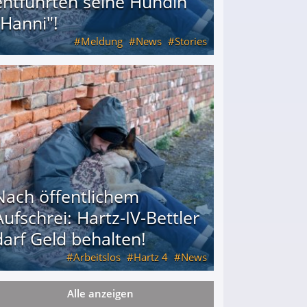
entführten seine Hündin
"Hanni"!
Meldung
News
Stories
ührten seine Hündin "Hanni"!
Nach öffentlichem
Aufschrei: Hartz-IV-Bettler
darf Geld behalten!
Arbeitslos
Hartz 4
News
Alle anzeigen
arf Geld behalten!