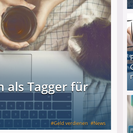
I❶I Schnell Geld verdienen: 20 seriöse Möglich
 als Tagger für
Produkttester werden und Geld verdienen ↻ Tä
Geld verdienen
News