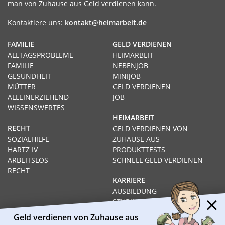
man von Zuhause aus Geld verdienen kann.
Kontaktiere uns:
kontakt@heimarbeit.de
FAMILIE
GELD VERDIENEN
ALLTAGSPROBLEME
HEIMARBEIT
FAMILIE
NEBENJOB
GESUNDHEIT
MINIJOB
MÜTTER
GELD VERDIENEN
ALLEINERZIEHEND
JOB
WISSENSWERTES
HEIMARBEIT
RECHT
GELD VERDIENEN VON
SOZIALHILFE
ZUHAUSE AUS
HARTZ IV
PRODUKTTESTS
ARBEITSLOS
SCHNELL GELD VERDIENEN
RECHT
KARRIERE
AUSBILDUNG
STUDIUM
FERNSTUDIUM
Geld verdienen von Zuhause aus
GEHÄLTER