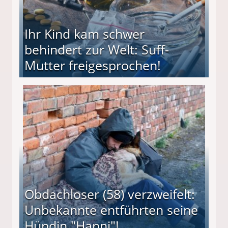
Ihr Kind kam schwer
behindert zur Welt: Suff-
Mutter freigesprochen!
 Suff-Mutter freigesprochen!
Obdachloser (58) verzweifelt:
Unbekannte entführten seine
Hündin "Hanni"!