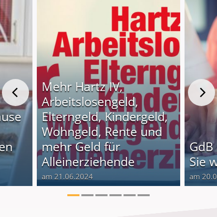
Mehr Hartz IV,
Arbeitslosengeld,
ause
Elterngeld, Kindergeld,
Wohngeld, Rente und
nen
mehr Geld für
GdB 
Alleinerziehende
Sie 
am 21.06.2024
am 20.