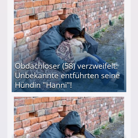
 Suff-Mutter freigesprochen!
Obdachloser (58) verzweifelt:
Unbekannte entführten seine
Hündin "Hanni"!
te entführten seine Hündin "Hanni"!