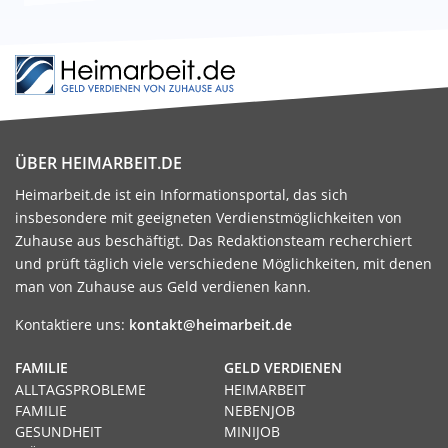
ÜBER HEIMARBEIT.DE
Heimarbeit.de ist ein Informationsportal, das sich
insbesondere mit geeigneten Verdienstmöglichkeiten von
Zuhause aus beschäftigt. Das Redaktionsteam recherchiert
und prüft täglich viele verschiedene Möglichkeiten, mit denen
man von Zuhause aus Geld verdienen kann.
Kontaktiere uns:
kontakt@heimarbeit.de
FAMILIE
GELD VERDIENEN
ALLTAGSPROBLEME
HEIMARBEIT
FAMILIE
NEBENJOB
GESUNDHEIT
MINIJOB