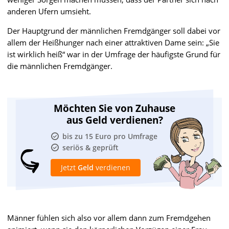
anderen Ufern umsieht.
Der Hauptgrund der männlichen Fremdgänger soll dabei vor
allem der Heißhunger nach einer attraktiven Dame sein: „Sie
ist wirklich heiß“ war in der Umfrage der häufigste Grund für
die männlichen Fremdgänger.
Möchten Sie von Zuhause
aus Geld verdienen?
bis zu 15 Euro pro Umfrage
seriös & geprüft
Jetzt
Geld
verdienen
Männer fühlen sich also vor allem dann zum Fremdgehen