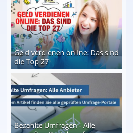
Geld verdienen online: Das sind
die Top 27
 27
Bezahlte Umfragen - Alle