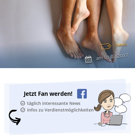
News
01.07.2017
am
Jetzt Fan werden!
täglich interessante News
Infos zu Verdienstmöglichkeiten