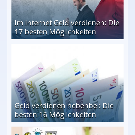
Im Internet Geld verdienen: Die
17 besten Möglichkeiten
en Möglichkeiten
Geld verdienen nebenbei: Die
besten 16 Möglichkeiten
 Möglichkeiten