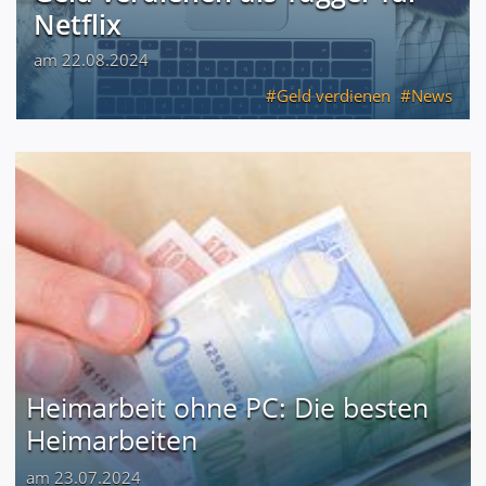
Netflix
am 22.08.2024
Geld verdienen
News
Heimarbeit ohne PC: Die besten
Heimarbeiten
am 23.07.2024