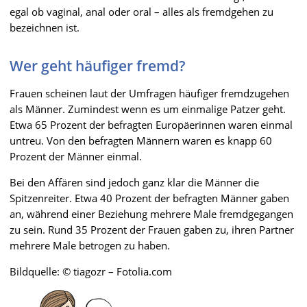
egal ob vaginal, anal oder oral – alles als fremdgehen zu
bezeichnen ist.
Wer geht häufiger fremd?
Frauen scheinen laut der Umfragen häufiger fremdzugehen
als Männer. Zumindest wenn es um einmalige Patzer geht.
Etwa 65 Prozent der befragten Europäerinnen waren einmal
untreu. Von den befragten Männern waren es knapp 60
Prozent der Männer einmal.
Bei den Affären sind jedoch ganz klar die Männer die
Spitzenreiter. Etwa 40 Prozent der befragten Männer gaben
an, während einer Beziehung mehrere Male fremdgegangen
zu sein. Rund 35 Prozent der Frauen gaben zu, ihren Partner
mehrere Male betrogen zu haben.
Bildquelle: © tiagozr – Fotolia.com