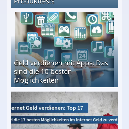
Produkttests
en ↻ Täglich neue Produkttests
Geld verdienen mit Apps: Das
sind die 10 besten
Möglichkeiten
10 besten Möglichkeiten