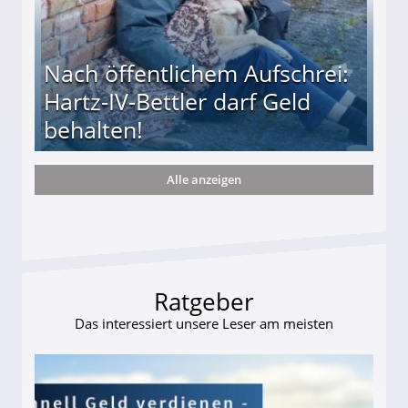
Nach öffentlichem Aufschrei:
Hartz-IV-Bettler darf Geld
behalten!
Alle anzeigen
ttler darf Geld behalten!
Ratgeber
Das interessiert unsere Leser am meisten