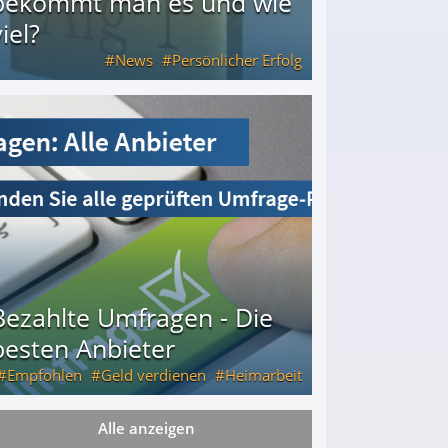
bekommt man es und wie
iel?
News
Persönlicher Erfolg
ie viel?
Bezahlte Umfragen - Die
besten Anbieter
Empfohlen
Geld verdienen
Heimarbeit
Alle anzeigen