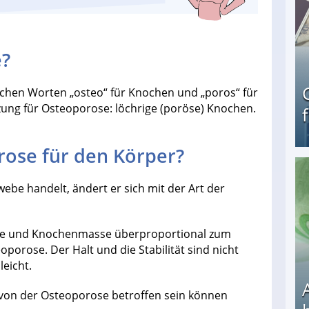
e?
schen Worten „osteo“ für Knochen und „poros“ für
zung für Osteoporose: löchrige (poröse) Knochen.
ose für den Körper?
Geld verdienen als Tagger für Netflix
be handelt, ändert er sich mit der Art der
te und Knochenmasse überproportional zum
porose. Der Halt und die Stabilität sind nicht
leicht.
e von der Osteoporose betroffen sein können