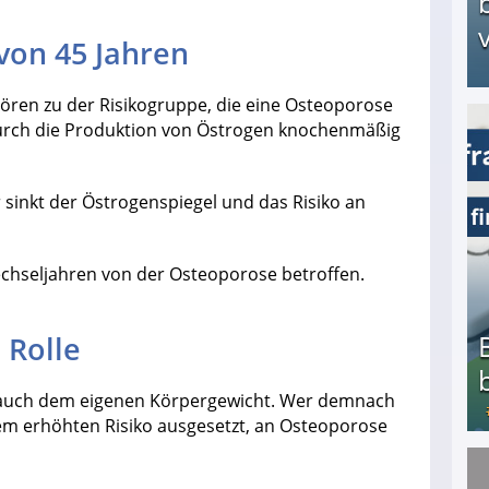
v
von 45 Jahren
ören zu der Risikogruppe, die eine Osteoporose
urch die Produktion von Östrogen knochenmäßig
Arbeitslosengeld: Wofür bekommt man es und w
inkt der Östrogenspiegel und das Risiko an
Wechseljahren von der Osteoporose betroffen.
 Rolle
 auch dem eigenen Körpergewicht. Wer demnach
nem erhöhten Risiko ausgesetzt, an Osteoporose
Bezahlte Umfragen - Die besten Anbieter