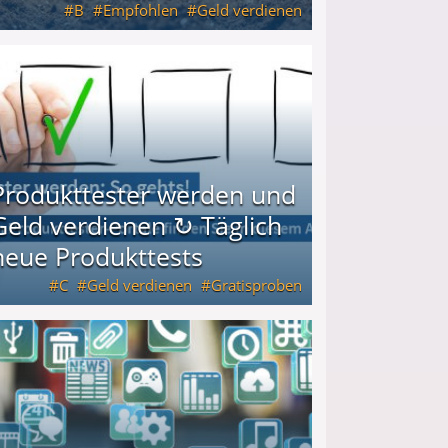
B
Empfohlen
Geld verdienen
keiten
Produkttester werden und
Geld verdienen ↻ Täglich
neue Produkttests
C
Geld verdienen
Gratisproben
glich neue Produkttests