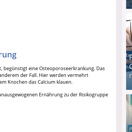
I❶I Schnell Geld verdienen: 20 seriöse Möglich
rung
t, begünstigt eine Osteoporoseerkrankung. Das
 anderem der Fall. Hier werden vermehrt
dem Knochen das Calcium klauen.
 unausgewogenen Ernährung zu der Risikogruppe
Produkttester werden und Geld verdienen ↻ Tä