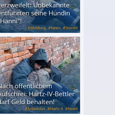
verzweifelt: Unbekannte
entführten seine Hündin
"Hanni"!
Meldung
News
Stories
ührten seine Hündin "Hanni"!
Nach öffentlichem
Aufschrei: Hartz-IV-Bettler
darf Geld behalten!
Arbeitslos
Hartz 4
News