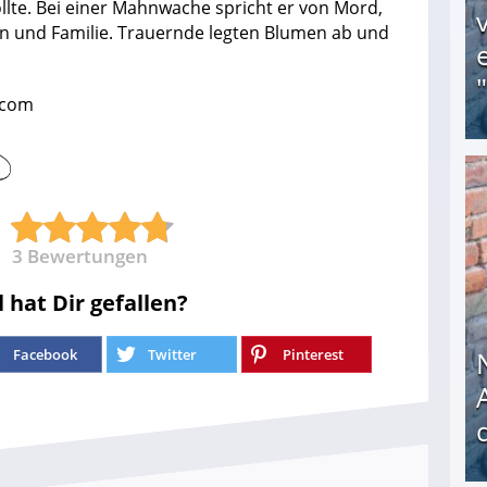
ollte. Bei einer Mahnwache spricht er von Mord,
n und Familie. Trauernde legten Blumen ab und
a.com
Obdachloser (58) verzweifelt: Unbekannte entf
3
Bewertungen
l hat Dir gefallen?
Facebook
Twitter
Pinterest