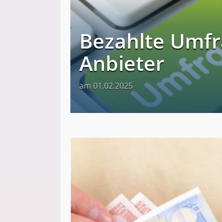
Bezahlte Umfr
Anbieter
am 01.02.2025