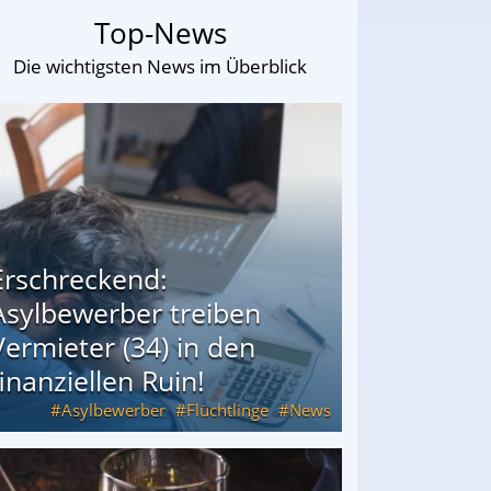
Top-News
Die wichtigsten News im Überblick
Erschreckend:
Asylbewerber treiben
Vermieter (34) in den
finanziellen Ruin!
Asylbewerber
Flüchtlinge
News
34) in den finanziellen Ruin!