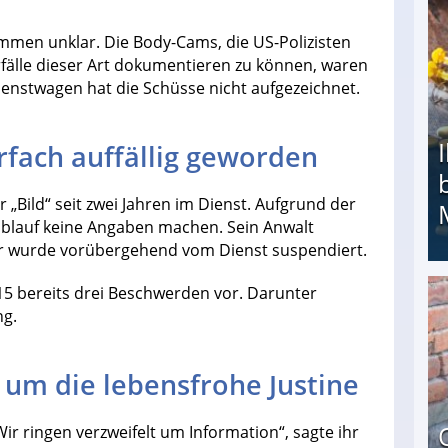
men unklar. Die Body-Cams, die US-Polizisten
fälle dieser Art dokumentieren zu können, waren
ienstwagen hat die Schüsse nicht aufgezeichnet.
rfach auffällig geworden
Bild“ seit zwei Jahren im Dienst. Aufgrund der
ablauf keine Angaben machen. Sein Anwalt
 Er wurde vorübergehend vom Dienst suspendiert.
015 bereits drei Beschwerden vor. Darunter
Ihr Kind kam schwer behindert zur Welt: Suff-
ng.
 um die lebensfrohe Justine
Wir ringen verzweifelt um Information“, sagte ihr