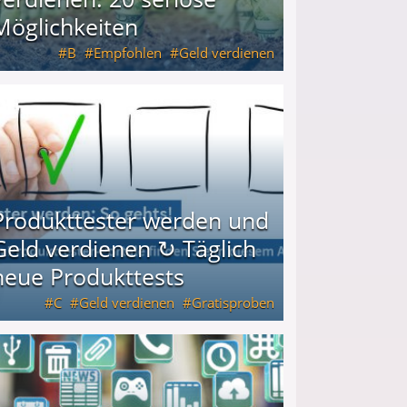
Möglichkeiten
B
Empfohlen
Geld verdienen
keiten
Produkttester werden und
Geld verdienen ↻ Täglich
neue Produkttests
C
Geld verdienen
Gratisproben
glich neue Produkttests