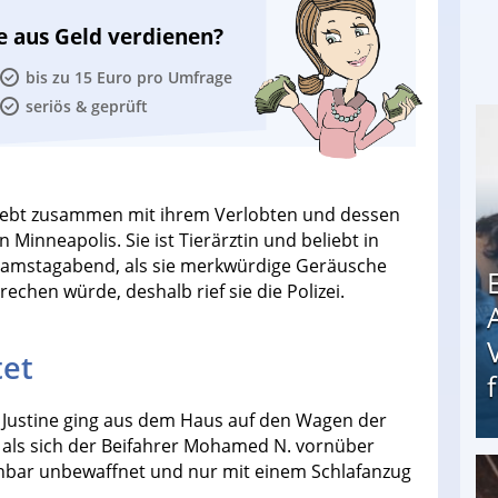
e aus Geld verdienen?
bis zu 15 Euro pro Umfrage
seriös & geprüft
e lebt zusammen mit ihrem Verlobten und dessen
inneapolis. Sie ist Tierärztin und beliebt in
 Samstagabend, als sie merkwürdige Geräusche
echen würde, deshalb rief sie die Polizei.
tet
. Justine ging aus dem Haus auf den Wagen der
r, als sich der Beifahrer Mohamed N. vornüber
fenbar unbewaffnet und nur mit einem Schlafanzug
Erschreckend: Asylbewerber treiben Vermieter (