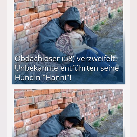
 Suff-Mutter freigesprochen!
Obdachloser (58) verzweifelt:
Unbekannte entführten seine
Hündin "Hanni"!
te entführten seine Hündin "Hanni"!