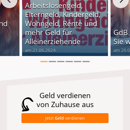
Arbeitslosengeld,
Elterngeld, Kindergeld,
und
Wohngeld, Rente und
o
mehr Geld für
GdB 
Alleinerziehende
Sie 
am 21.06.2024
am 20.
Geld verdienen
von Zuhause aus
Jetzt
Geld
verdienen