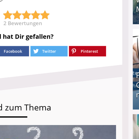
2
Bewertungen
I❶I Schnell Geld verdienen: 20 seriöse Möglich
l hat Dir gefallen?
Facebook
Twitter
Pinterest
d zum Thema
Produkttester werden und Geld verdienen ↻ Tä