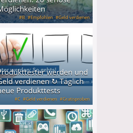
Möglichkeiten
B
Empfohlen
Geld verdienen
keiten
Produkttester werden und
Geld verdienen ↻ Täglich
neue Produkttests
C
Geld verdienen
Gratisproben
glich neue Produkttests