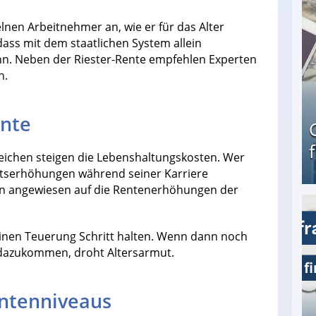
lnen Arbeitnehmer an, wie er für das Alter
 dass mit dem staatlichen System allein
nn. Neben der Riester-Rente empfehlen Experten
n.
ente
reichen steigen die Lebenshaltungskosten. Wer
altserhöhungen während seiner Karriere
en angewiesen auf die Rentenerhöhungen der
Geld verdienen als Tagger für Netflix
inen Teuerung Schritt halten. Wenn dann noch
 dazukommen, droht Altersarmut.
entenniveaus