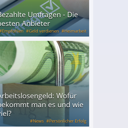
Bezahlte Umfragen - Die
besten Anbieter
Empfohlen
Geld verdienen
Heimarbeit
Arbeitslosengeld: Wofür
bekommt man es und wie
iel?
News
Persönlicher Erfolg