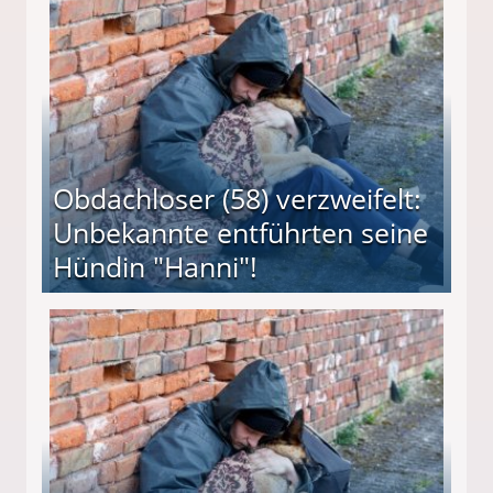
 Suff-Mutter freigesprochen!
Obdachloser (58) verzweifelt:
Unbekannte entführten seine
Hündin "Hanni"!
te entführten seine Hündin "Hanni"!