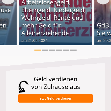
Arbeitslosengeld,
ause
Elterngeld, Kindergeld,
Wohngeld, Rente und
nen
mehr Geld für
GdB 
Alleinerziehende
Sie 
am 21.06.2024
am 20.
Geld verdienen
von Zuhause aus
Jetzt
Geld
verdienen