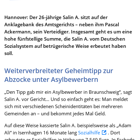
Hannover: Der 26-jährige Salin A. sitzt auf der
Anklagebank des Amtsgerichts – neben ihm Pascal
Ackermann, sein Verteidiger. Insgesamt geht es um eine
hohe fünfstellige Summe, die Salin A. vom Deutschen
Sozialsystem auf betrügerische Weise erbeutet haben
soll.
Weiterverbreiteter Geheimtipp zur
Abzocke unter Asylbewerbern
„Den Tipp gab mir ein Asylbewerber in Braunschweig“, sagt
Salin A. vor Gericht… Und so einfach geht es: Man meldet
sich mit verschiedenen Scheinidentitäten bei mehreren
Gemeinden an – und bekommt jedes Mal Geld.
Auf diese Weise kassierte Salin A. beispielsweise als „Adam
Ali“ in Isernhagen 16 Monate lang
Sozialhilfe
. Dort
erbeutete er Sozialhilfen in Höhe von 7.549 Euro. In Eschede