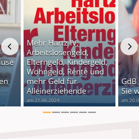
Mehr Hartz IV,
Arbeitslosengeld,
ause
Elterngeld, Kindergeld,
Wohngeld, Rente und
nen
mehr Geld für
GdB 
Alleinerziehende
Sie 
am 21.06.2024
am 20.