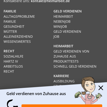
Kontaktiere uns:
kontakt@heimarbeit.de
FAMILIE
GELD VERDIENEN
ALLTAGSPROBLEME
HEIMARBEIT
FAMILIE
NEBENJOB
GESUNDHEIT
MINIJOB
MÜTTER
GELD VERDIENEN
ALLEINERZIEHEND
JOB
WISSENSWERTES
HEIMARBEIT
RECHT
GELD VERDIENEN VON
SOZIALHILFE
ZUHAUSE AUS
HARTZ IV
PRODUKTTESTS
ARBEITSLOS
SCHNELL GELD VERDIENEN
RECHT
KARRIERE
AUSBILDUNG
STUDIUM
FERNSTUDIUM
Geld verdienen von Zuhause aus
GEHÄLTER