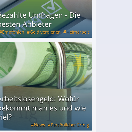
Bezahlte Umfragen - Die
besten Anbieter
Empfohlen
Geld verdienen
Heimarbeit
Arbeitslosengeld: Wofür
bekommt man es und wie
iel?
News
Persönlicher Erfolg