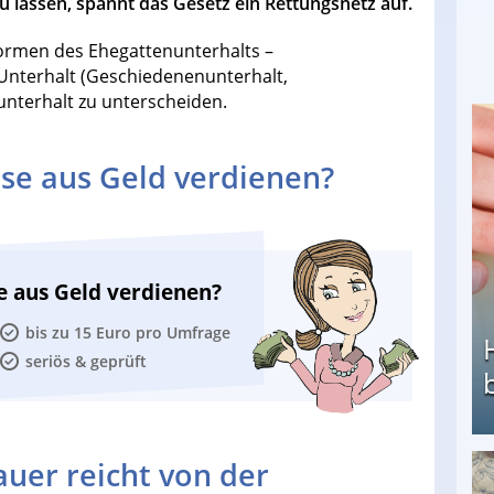
u lassen, spannt das Gesetz ein Rettungsnetz auf.
Formen des Ehegattenunterhalts –
Unterhalt (Geschiedenenunterhalt,
nterhalt zu unterscheiden.
se aus Geld verdienen?
e aus Geld verdienen?
bis zu 15 Euro pro Umfrage
seriös & geprüft
uer reicht von der
Heimarbeit ohne PC: Die besten Heimarbeiten