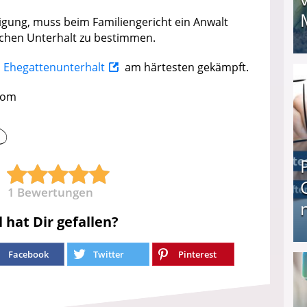
igung, muss beim Familiengericht ein Anwalt
chen Unterhalt zu bestimmen.
I❶I Schnell Geld verdienen: 20 seriöse Möglich
n
Ehegattenunterhalt
am härtesten gekämpft.
.com
1
Bewertungen
l hat Dir gefallen?
Produkttester werden und Geld verdienen ↻ Tä
Facebook
Twitter
Pinterest