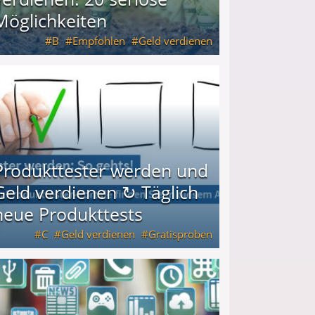
Möglichkeiten
B
Empfohlen
Geld verdienen
keiten
Produkttester werden und
Geld verdienen ↻ Täglich
neue Produkttests
C
Geld verdienen
Gratisproben
glich neue Produkttests