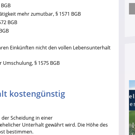
0 BGB
Arbeitslosengeld: Wofür bekommt man es und w
tätigkeit mehr zumutbar, § 1571 BGB
572 BGB
 BGB
ihren Einkünften nicht den vollen Lebensunterhalt
er Umschulung, § 1575 BGB
lt kostengünstig
 der Scheidung in einer
helicher Unterhalt gewährt wird. Die Höhe des
bst bestimmen.