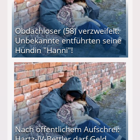
Obdachloser (58) verzweifelt:
Unbekannte entführten seine
Hündin "Hanni"!
te entführten seine Hündin "Hanni"!
Nach öffentlichem Aufschrei:
Hartz-IV-Bettler darf Geld