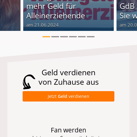
o
mehr Geld für
GdB 
Alleinerziehende
Sie 
am 21.06.2024
am 20.
Geld verdienen
von Zuhause aus
Jetzt
Geld
verdienen
Fan werden