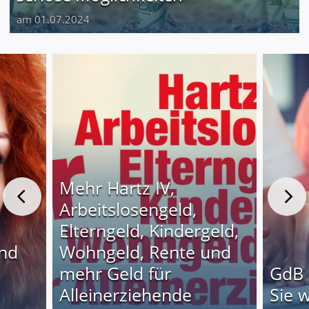
am 01.07.2024
Mehr Hartz IV,
Arbeitslosengeld,
Elterngeld, Kindergeld,
und
Wohngeld, Rente und
o
mehr Geld für
GdB 
Alleinerziehende
Sie 