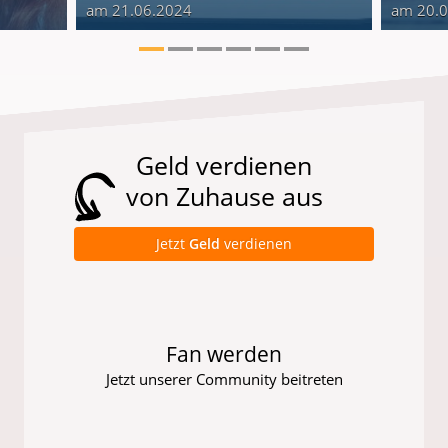
am 21.06.2024
am 20.
Geld verdienen
von Zuhause aus
Jetzt
Geld
verdienen
Fan werden
Jetzt unserer Community beitreten