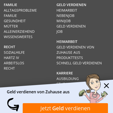
FAMILIE
GELD VERDIENEN
ALLTAGSPROBLEME
HEIMARBEIT
FAMILIE
NEBENJOB
GESUNDHEIT
MINIJOB
MÜTTER
GELD VERDIENEN
ALLEINERZIEHEND
JOB
WISSENSWERTES
HEIMARBEIT
RECHT
GELD VERDIENEN VON
SOZIALHILFE
ZUHAUSE AUS
HARTZ IV
PRODUKTTESTS
ARBEITSLOS
SCHNELL GELD VERDIENEN
RECHT
KARRIERE
AUSBILDUNG
STUDIUM
FERNSTUDIUM
Geld verdienen von Zuhause aus
GEHÄLTER
Impressum
Datenschutz
Kontakt
Über Heimarbeit.de
Jetzt
Geld
verdienen