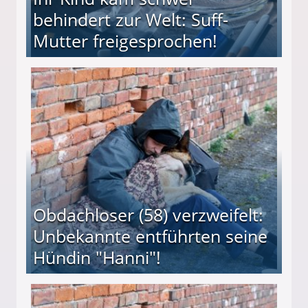
behindert zur Welt: Suff-
Mutter freigesprochen!
 Suff-Mutter freigesprochen!
Obdachloser (58) verzweifelt:
Unbekannte entführten seine
Hündin "Hanni"!
te entführten seine Hündin "Hanni"!