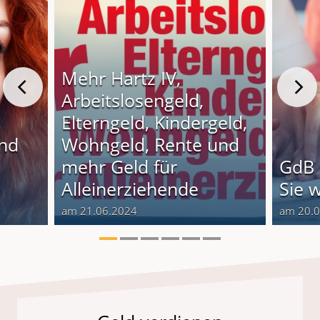
Mehr Hartz IV,
Arbeitslosengeld,
Elterngeld, Kindergeld,
und
Wohngeld, Rente und
o
mehr Geld für
GdB 
Alleinerziehende
Sie 
am 21.06.2024
am 20.