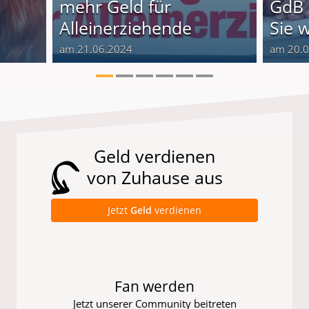
o
mehr Geld für
GdB 
Alleinerziehende
Sie 
am 21.06.2024
am 20.
Geld verdienen
von Zuhause aus
Jetzt
Geld
verdienen
Fan werden
Jetzt unserer Community beitreten