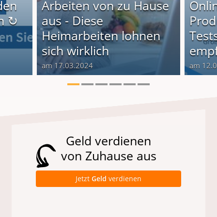
den
Arbeiten von zu Hause
Onli
n ↻
aus - Diese
Produ
Heimarbeiten lohnen
Test
sich wirklich
empf
am 17.03.2024
am 12.
Geld verdienen
von Zuhause aus
Jetzt
Geld
verdienen