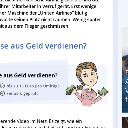
hrer Mitarbeiter in Verruf gerät. Erst wenige
er Maschine der „United Airlines“ blutig
 wollte seinen Platz nicht räumen. Wenig später
it aus dem Flieger geschmissen.
se aus Geld verdienen?
e aus Geld verdienen?
bis zu 15 Euro pro Umfrage
seriös & geprüft
erende Video im Netz. Es zeigt, wie ein
Erschreckend: Asylbewerber treiben Vermieter (
Buggy entreist, sie dabei trifft und nur knapp ihr