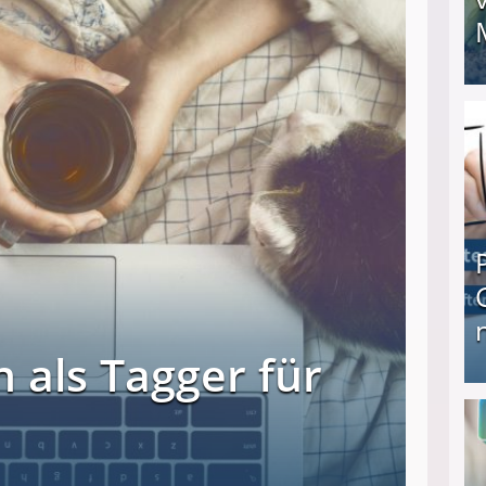
I❶I Schnell Geld verdienen: 20 seriöse Möglich
 als Tagger für
Produkttester werden und Geld verdienen ↻ Tä