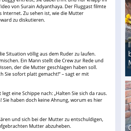
Video von Surain Adyanthaya. Der Fluggast filmte
Internet. Zu sehen ist, wie die Mutter
ward zu diskutieren.
ie Situation völlig aus dem Ruder zu laufen.
mischen. Ein Mann stellt die Crew zur Rede und
ssen, der die Mutter geschlagen haben soll.
h Sie sofort platt gemacht!“ – sagt er mit
Ihr Kind kam schwer behindert zur Welt: Suff-
 legt eine Schippe nach: „Halten Sie sich da raus.
h! Sie haben doch keine Ahnung, worum es hier
klären und sich bei der Mutter zu entschuldigen,
 aufgebrachten Mutter abzuheben.