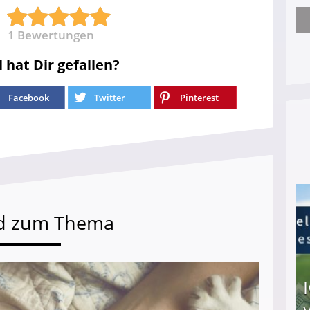
Nach öffentlichem Aufschrei: Hartz-IV-Bettler d
1
Bewertungen
l hat Dir gefallen?
Facebook
Twitter
Pinterest
d zum Thema