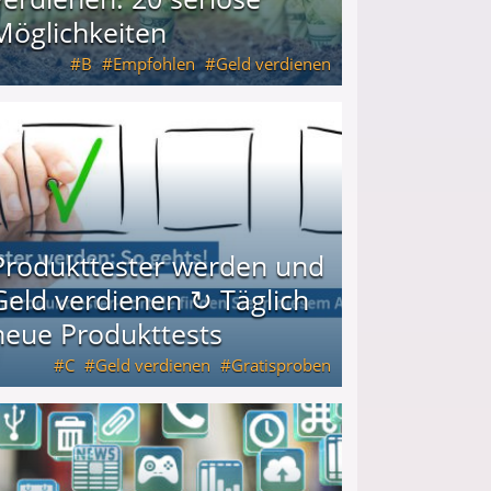
Möglichkeiten
B
Empfohlen
Geld verdienen
keiten
Produkttester werden und
Geld verdienen ↻ Täglich
neue Produkttests
C
Geld verdienen
Gratisproben
glich neue Produkttests