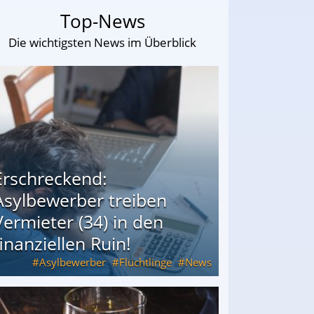
Top-News
Die wichtigsten News im Überblick
Erschreckend:
Asylbewerber treiben
Vermieter (34) in den
finanziellen Ruin!
Asylbewerber
Flüchtlinge
News
34) in den finanziellen Ruin!