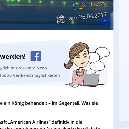
News
26.04.2017
am
n werden!
äglich interessante News
nfos zu Verdienstmöglichkeiten
e ein König behandelt – im Gegenteil. Was sie
aft „American Airlines“ definitiv in die
st die amerikanische Airline gleich die nächste,