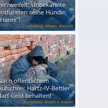
verzweifelt: Unbekannte
entführten seine Hündin
"Hanni"!
Meldung
News
Stories
ührten seine Hündin "Hanni"!
Nach öffentlichem
Aufschrei: Hartz-IV-Bettler
darf Geld behalten!
Arbeitslos
Hartz 4
News