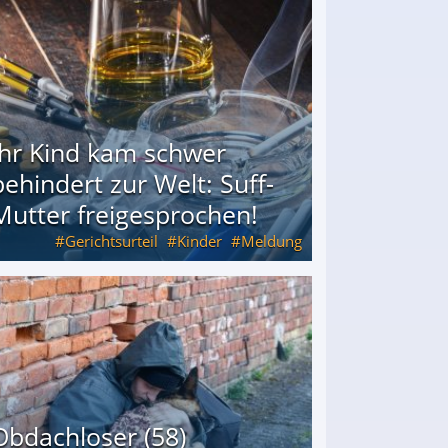
Ihr Kind kam schwer
behindert zur Welt: Suff-
Mutter freigesprochen!
Gerichtsurteil
Kinder
Meldung
Mutter freigesprochen!
Obdachloser (58)