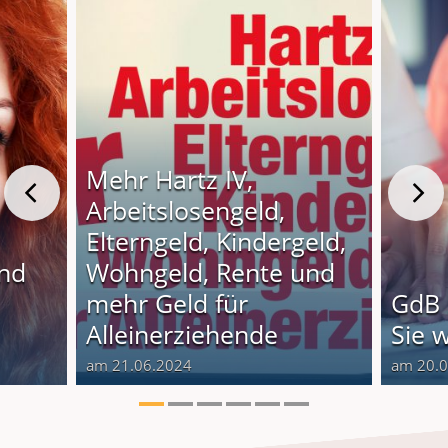
Mehr Hartz IV,
Arbeitslosengeld,
Elterngeld, Kindergeld,
und
Wohngeld, Rente und
o
mehr Geld für
GdB 
Alleinerziehende
Sie 
am 21.06.2024
am 20.