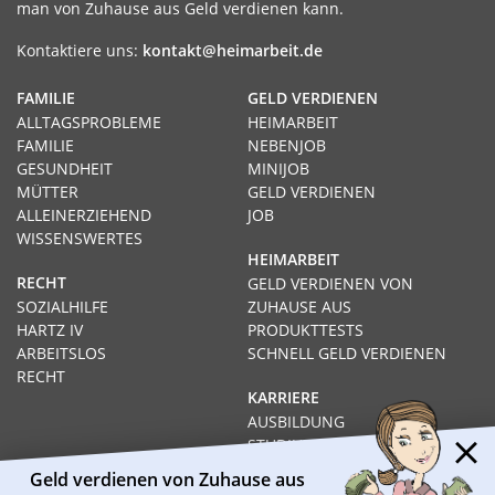
man von Zuhause aus Geld verdienen kann.
Kontaktiere uns:
kontakt@heimarbeit.de
FAMILIE
GELD VERDIENEN
ALLTAGSPROBLEME
HEIMARBEIT
FAMILIE
NEBENJOB
GESUNDHEIT
MINIJOB
MÜTTER
GELD VERDIENEN
ALLEINERZIEHEND
JOB
WISSENSWERTES
HEIMARBEIT
RECHT
GELD VERDIENEN VON
SOZIALHILFE
ZUHAUSE AUS
HARTZ IV
PRODUKTTESTS
ARBEITSLOS
SCHNELL GELD VERDIENEN
RECHT
KARRIERE
AUSBILDUNG
STUDIUM
FERNSTUDIUM
Geld verdienen von Zuhause aus
GEHÄLTER