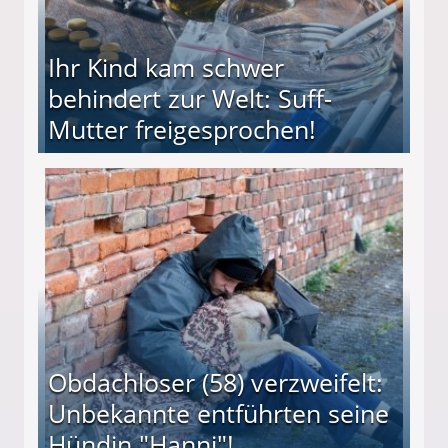
Ihr Kind kam schwer
behindert zur Welt: Suff-
Mutter freigesprochen!
 Suff-Mutter freigesprochen!
Obdachloser (58) verzweifelt:
Unbekannte entführten seine
Hündin "Hanni"!