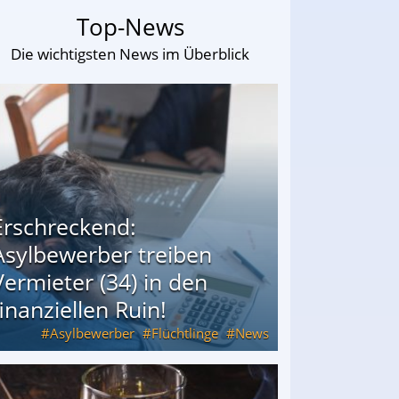
Top-News
Die wichtigsten News im Überblick
Erschreckend:
Asylbewerber treiben
Vermieter (34) in den
finanziellen Ruin!
Asylbewerber
Flüchtlinge
News
34) in den finanziellen Ruin!