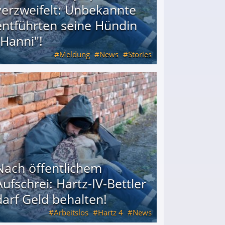
verzweifelt: Unbekannte
entführten seine Hündin
"Hanni"!
Meldung
News
Stories
ührten seine Hündin "Hanni"!
Nach öffentlichem
Aufschrei: Hartz-IV-Bettler
darf Geld behalten!
Arbeitslos
Hartz 4
News