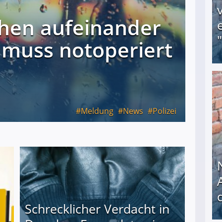
hen aufeinander
 muss notoperiert
Obdachloser (58) verzweifelt: Unbekannte entf
Meldung
News
Polizei
Schrecklicher Verdacht in