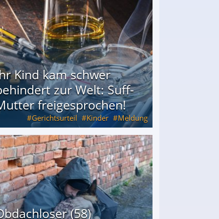
Ihr Kind kam schwer
behindert zur Welt: Suff-
Mutter freigesprochen!
Gerichtsurteil
Kinder
Meldung
Mutter freigesprochen!
Obdachloser (58)