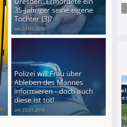
Dresden: Ermordete ein
35-Jähriger seine eigene
Nach öffentlichem Aufschrei: Hartz-IV-Bettler d
Tochter (3)?
am 24.01.2018
Polizei will Frau über
Ableben des Mannes
informieren - doch auch
diese ist tot!
ei
am 23.01.2018