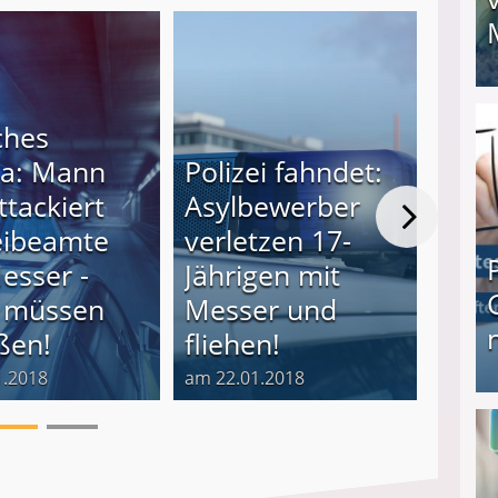
I❶I Schnell Geld verdienen: 20 seriöse Möglich
ches
a: Mann
Polizei fahndet:
Er b
ttackiert
Asylbewerber
ein
eibeamte
verletzen 17-
Juge
esser -
Jährigen mit
mit 
e müssen
Messer und
Poli
ßen!
fliehen!
(18)
1.2018
am 22.01.2018
am 19.
Produkttester werden und Geld verdienen ↻ Tä