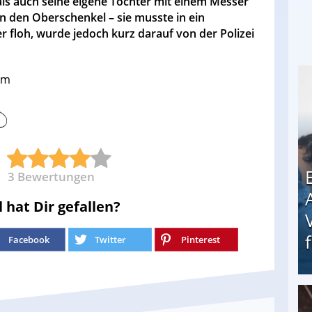
ls auch seine eigene Tochter mit einem Messer
n den Oberschenkel – sie musste in ein
 floh, wurde jedoch kurz darauf von der Polizei
com
3
Bewertungen
l hat Dir gefallen?
Facebook
Twitter
Pinterest
Erschreckend: Asylbewerber treiben Vermieter (