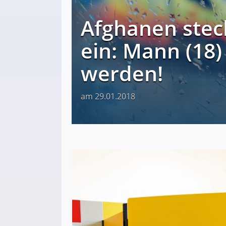
Afghanen stec
ein: Mann (18)
werden!
am 29.01.2018