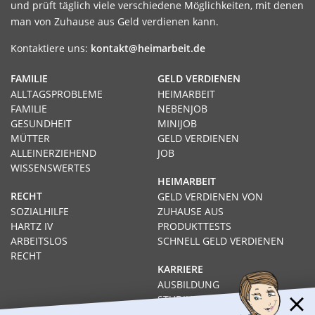
und prüft täglich viele verschiedene Möglichkeiten, mit denen
man von Zuhause aus Geld verdienen kann.
Kontaktiere uns:
kontakt@heimarbeit.de
FAMILIE
GELD VERDIENEN
ALLTAGSPROBLEME
HEIMARBEIT
FAMILIE
NEBENJOB
GESUNDHEIT
MINIJOB
MÜTTER
GELD VERDIENEN
ALLEINERZIEHEND
JOB
WISSENSWERTES
HEIMARBEIT
RECHT
GELD VERDIENEN VON
SOZIALHILFE
ZUHAUSE AUS
HARTZ IV
PRODUKTTESTS
ARBEITSLOS
SCHNELL GELD VERDIENEN
RECHT
KARRIERE
AUSBILDUNG
STUDIUM
FERNSTUDIUM