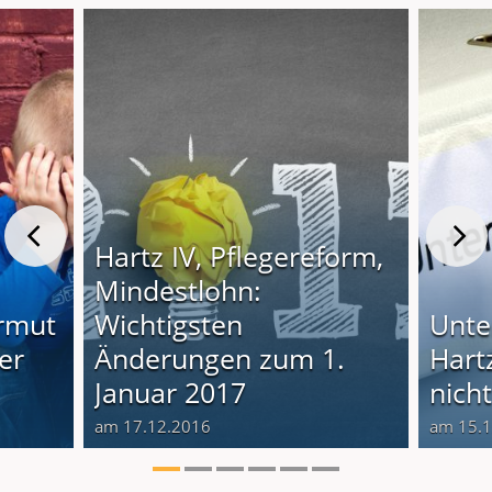
Hartz IV, Pflegereform,
Mindestlohn:
armut
Wichtigsten
Unte
er
Änderungen zum 1.
Hartz
Januar 2017
nich
am 17.12.2016
am 15.